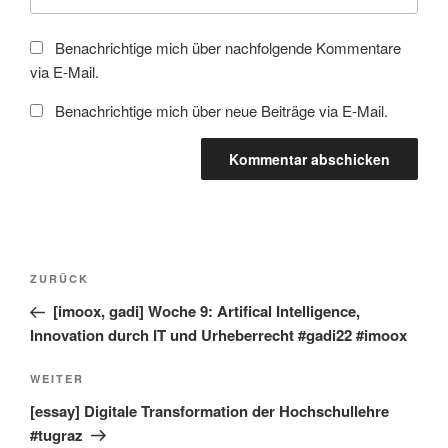
Benachrichtige mich über nachfolgende Kommentare
via E-Mail.
Benachrichtige mich über neue Beiträge via E-Mail.
Beitragsnavigation
Vorheriger
ZURÜCK
Beitrag
[imoox, gadi] Woche 9: Artifical Intelligence,
Innovation durch IT und Urheberrecht #gadi22 #imoox
Nächster
WEITER
Beitrag
[essay] Digitale Transformation der Hochschullehre
#tugraz