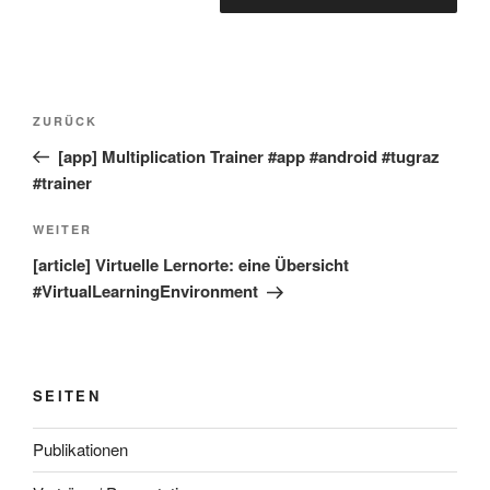
Beitragsnavigation
Vorheriger
ZURÜCK
Beitrag
[app] Multiplication Trainer #app #android #tugraz
#trainer
Nächster
WEITER
Beitrag
[article] Virtuelle Lernorte: eine Übersicht
#VirtualLearningEnvironment
SEITEN
Publikationen