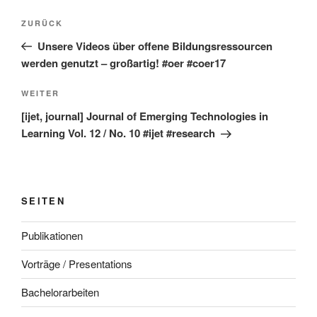
Beitragsnavigation
Vorheriger
ZURÜCK
Beitrag
Unsere Videos über offene Bildungsressourcen
werden genutzt – großartig! #oer #coer17
Nächster
WEITER
Beitrag
[ijet, journal] Journal of Emerging Technologies in
Learning Vol. 12 / No. 10 #ijet #research
SEITEN
Publikationen
Vorträge / Presentations
Bachelorarbeiten