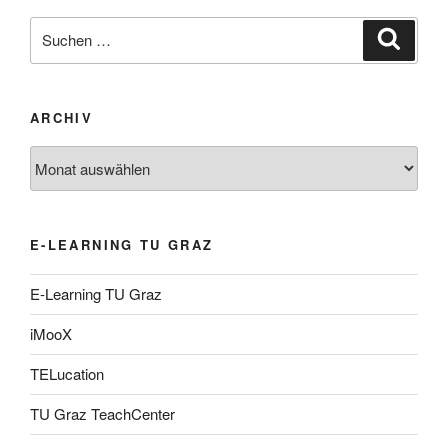
Suche
Suche
nach:
ARCHIV
Archiv
E-LEARNING TU GRAZ
E-Learning TU Graz
iMooX
TELucation
TU Graz TeachCenter