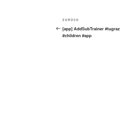
Beitragsnavigation
Vorheriger
ZURÜCK
Beitrag
[app] AddSubTrainer #tugraz
#children #app