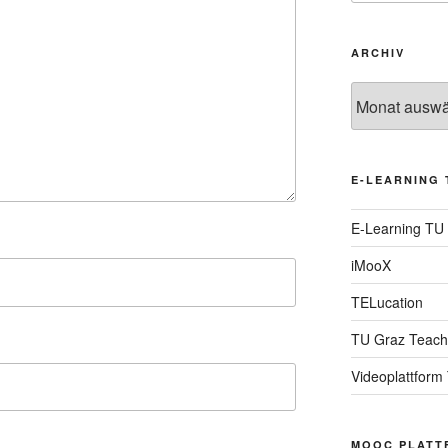
ARCHIV
Archiv
E-LEARNING 
E-Learning TU
iMooX
TELucation
TU Graz Teach
Videoplattform
MOOC PLATT