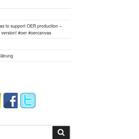
s to support OER production –
version! #oer #oercanvas
lärung
Suchen