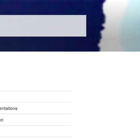
entations
en