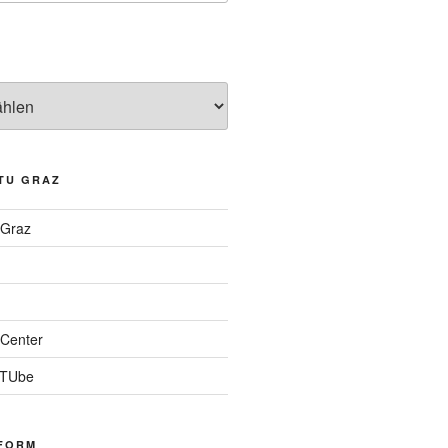
TU GRAZ
 Graz
Center
 TUbe
FORM