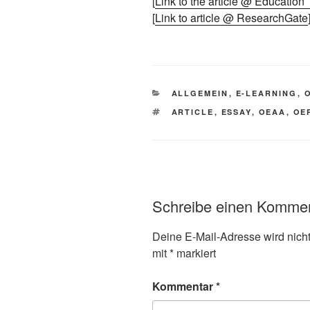
[
Link to the article @ Educatio
[
L
i
nk to article @ ResearchGate
KATEGORIEN
ALLGEMEIN
,
E-LEARNING
,
SCHLAGWÖRTER
ARTICLE
,
ESSAY
,
OEAA
,
OE
Schreibe einen Komme
Deine E-Mail-Adresse wird nicht 
mit
*
markiert
Kommentar
*