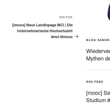
Nächster
WEITER
Beitrag
[imoox] Neue Landinpage MCI | Die
Unternehmerische Hochschule®
#mci #imoox
BLOG SANDR
Wiederverö
Mythen de
RSS FEED
[mooc] Sel
Studium 