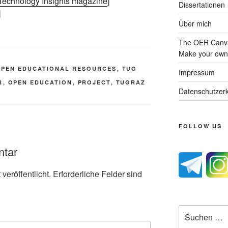
n Technology Insights magazine
]
Dissertationen
]
Über mich
The OER Canva
Make your own 
OPEN EDUCATIONAL RESOURCES
,
TUG
Impressum
R
,
OPEN EDUCATION
,
PROJECT
,
TUGRAZ
Datenschutzerk
FOLLOW US
ntar
veröffentlicht.
Erforderliche Felder sind
Suche
nach: