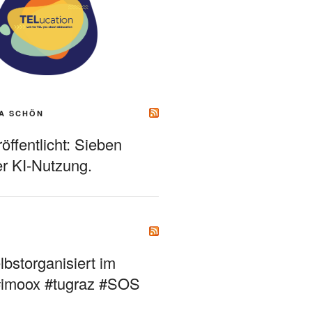
A SCHÖN
ffentlicht: Sieben
r KI-Nutzung.
bstorganisiert im
#imoox #tugraz #SOS