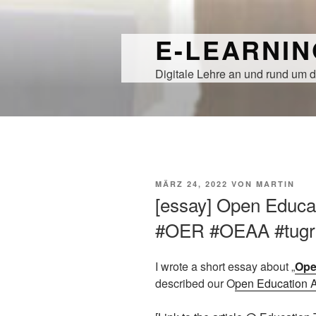
Zum
Inhalt
E-LEARNI
springen
Digitale Lehre an und rund um d
VERÖFFENTLICHT
MÄRZ 24, 2022
VON
MARTIN
AM
[essay] Open Educat
#OER #OEAA #tugr
I wrote a short essay about „
Ope
described our O
pen Education 