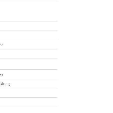
ed
en
lärung