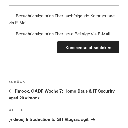
Benachrichtige mich über nachfolgende Kommentare
via E-Mail.
Benachrichtige mich über neue Beiträge via E-Mail.
Beitragsnavigation
Vorheriger
ZURÜCK
Beitrag
[imoox, GADI] Woche 7: Homo Deus & IT Security
#gadi20 #imoox
Nächster
WEITER
Beitrag
[videos] Introduction to GIT #tugraz #git