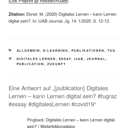
[
Link Preprint @ ResearchGate
]
Zitation:
Ebner, M. (2020) Digitales Lernen – kann Lernen
digital sein?. In: IJAB Journal. Jg. 14. 1/2020. S. 12-13.
KATEGORIEN
ALLGEMEIN
,
E-LEARNING
,
PUBLIKATIONEN
,
TUG
SCHLAGWÖRTER
DIGITALES LERNEN
,
ESSAY
,
IJAB
,
JOURNAL
,
PUBLICATION
,
ZUKUNFT
Eine Antwort auf „[publication] Digitales
Lernen – kann Lernen digital sein? #tugraz
#essay #digitalesLernen #covid19“
Pingback:
Digitales Lernen – kann Lernen digital
sein? | Weiterbildungsblog