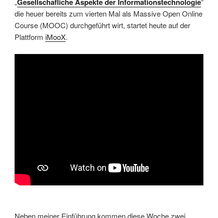
„
Gesellschafliche Aspekte der Informationstechnologie
“
die heuer bereits zum vierten Mal als Massive Open Online
Course (MOOC) durchgeführt wirt, startet heute auf der
Plattform
iMooX
.
Neben meiner Einführung kommen diese Woche zwei