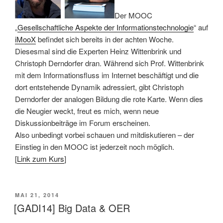
Der MOOC
„
Gesellschaftliche Aspekte der Informationstechnologie
“ auf
iMooX
befindet sich bereits in der achten Woche.
Diesesmal sind die Experten Heinz Wittenbrink und
Christoph Derndorfer dran. Während sich Prof. Wittenbrink
mit dem Informationsfluss im Internet beschäftigt und die
dort entstehende Dynamik adressiert, gibt Christoph
Derndorfer der analogen Bildung die rote Karte. Wenn dies
die Neugier weckt, freut es mich, wenn neue
Diskussionbeiträge im Forum erscheinen.
Also unbedingt vorbei schauen und mitdiskutieren – der
Einstieg in den MOOC ist jederzeit noch möglich.
[
Link zum Kurs
]
VERÖFFENTLICHT
MAI 21, 2014
AM
[GADI14] Big Data & OER