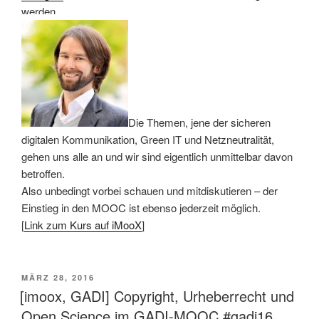
werden.
Die Themen, jene der sicheren
digitalen Kommunikation, Green IT und Netzneutralität,
gehen uns alle an und wir sind eigentlich unmittelbar davon
betroffen.
Also unbedingt vorbei schauen und mitdiskutieren – der
Einstieg in den MOOC ist ebenso jederzeit möglich.
[
Link zum Kurs auf iMooX
]
VERÖFFENTLICHT
MÄRZ 28, 2016
AM
[imoox, GADI] Copyright, Urheberrecht und
Open Science im GADI-MOOC #gadi16