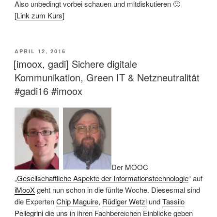
Also unbedingt vorbei schauen und mitdiskutieren 🙂
[
Link zum Kurs
]
VERÖFFENTLICHT
APRIL 12, 2016
AM
[imoox, gadi] Sichere digitale
Kommunikation, Green IT & Netzneutralität
#gadi16 #imoox
Der MOOC
„
Gesellschaftliche Aspekte der Informationstechnologie
“ auf
iMooX
geht nun schon in die fünfte Woche. Diesesmal sind
die Experten
Chip Maguire
,
Rüdiger Wetzl
und
Tassilo
Pellegrini
die uns in ihren Fachbereichen Einblicke geben