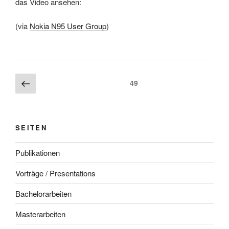
das Video ansehen:
(via
Nokia N95 User Group
)
Beitragsnavigation
Vorherige
Seite
49
Seite
SEITEN
Publikationen
Vorträge / Presentations
Bachelorarbeiten
Masterarbeiten