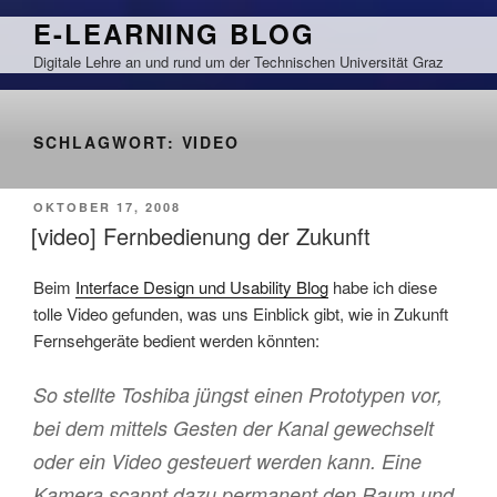
Zum
E-LEARNING BLOG
Inhalt
Digitale Lehre an und rund um der Technischen Universität Graz
springen
SCHLAGWORT:
VIDEO
VERÖFFENTLICHT
OKTOBER 17, 2008
AM
[video] Fernbedienung der Zukunft
Beim
Interface Design und Usability Blog
habe ich diese
tolle Video gefunden, was uns Einblick gibt, wie in Zukunft
Fernsehgeräte bedient werden könnten:
So stellte Toshiba jüngst einen Prototypen vor,
bei dem mittels Gesten der Kanal gewechselt
oder ein Video gesteuert werden kann. Eine
Kamera scannt dazu permanent den Raum und