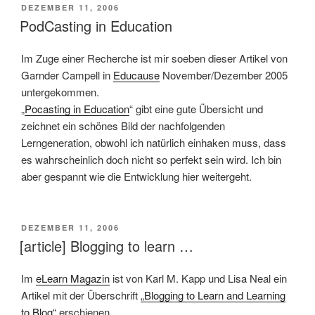
VERÖFFENTLICHT
DEZEMBER 11, 2006
AM
PodCasting in Education
Im Zuge einer Recherche ist mir soeben dieser Artikel von
Garnder Campell in
Educause
November/Dezember 2005
untergekommen.
„
Pocasting in Education
“ gibt eine gute Übersicht und
zeichnet ein schönes Bild der nachfolgenden
Lerngeneration, obwohl ich natürlich einhaken muss, dass
es wahrscheinlich doch nicht so perfekt sein wird. Ich bin
aber gespannt wie die Entwicklung hier weitergeht.
VERÖFFENTLICHT
DEZEMBER 11, 2006
AM
[article] Blogging to learn …
Im
eLearn Magazin
ist von Karl M. Kapp und Lisa Neal ein
Artikel mit der Überschrift
„Blogging to Learn and Learning
to Blog“
erschienen.