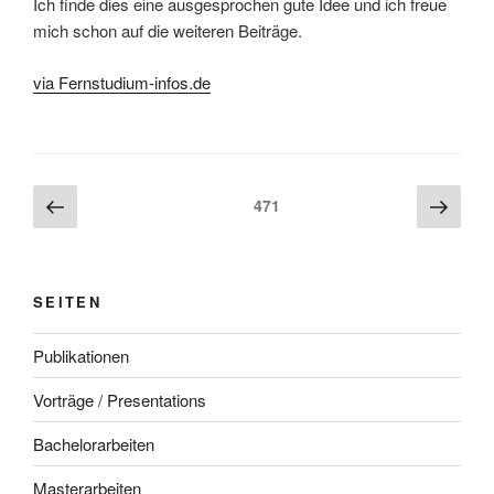
Ich finde dies eine ausgesprochen gute Idee und ich freue
mich schon auf die weiteren Beiträge.
via Fernstudium-infos.de
Beitragsnavigation
Vorherige
Näch
Seite
471
Seite
Seite
SEITEN
Publikationen
Vorträge / Presentations
Bachelorarbeiten
Masterarbeiten