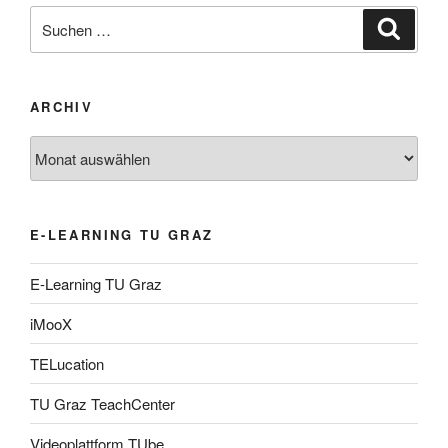
Suche
Suche
nach:
ARCHIV
Archiv
E-LEARNING TU GRAZ
E-Learning TU Graz
iMooX
TELucation
TU Graz TeachCenter
Videoplattform TUbe