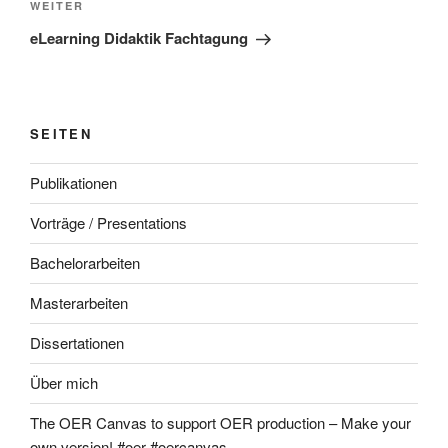
Nächster
WEITER
Beitrag
eLearning Didaktik Fachtagung
SEITEN
Publikationen
Vorträge / Presentations
Bachelorarbeiten
Masterarbeiten
Dissertationen
Über mich
The OER Canvas to support OER production – Make your
own version! #oer #oercanvas