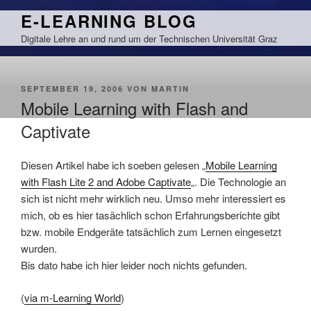
Zum
E-LEARNING BLOG
Inhalt
Digitale Lehre an und rund um der Technischen Universität Graz
springen
VERÖFFENTLICHT
SEPTEMBER 19, 2006
VON
MARTIN
AM
Mobile Learning with Flash and
Captivate
Diesen Artikel habe ich soeben gelesen „
Mobile Learning
with Flash Lite 2 and Adobe Captivate
„. Die Technologie an
sich ist nicht mehr wirklich neu. Umso mehr interessiert es
mich, ob es hier tasächlich schon Erfahrungsberichte gibt
bzw. mobile Endgeräte tatsächlich zum Lernen eingesetzt
wurden.
Bis dato habe ich hier leider noch nichts gefunden.
(
via m-Learning World
)