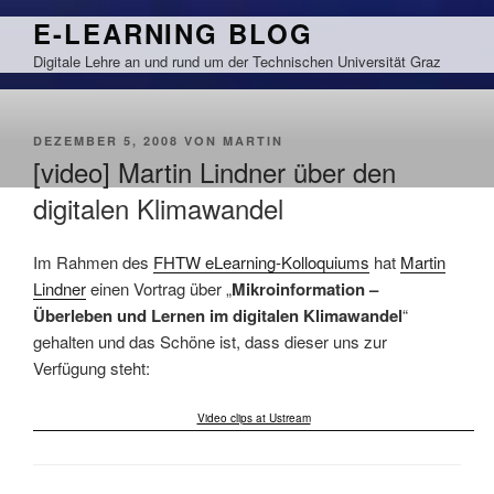
Zum
E-LEARNING BLOG
Inhalt
Digitale Lehre an und rund um der Technischen Universität Graz
springen
VERÖFFENTLICHT
DEZEMBER 5, 2008
VON
MARTIN
AM
[video] Martin Lindner über den
digitalen Klimawandel
Im Rahmen des
FHTW eLearning-Kolloquiums
hat
Martin
Lindner
einen Vortrag über „
Mikroinformation –
Überleben und Lernen im digitalen Klimawandel
“
gehalten und das Schöne ist, dass dieser uns zur
Verfügung steht:
Video clips at Ustream