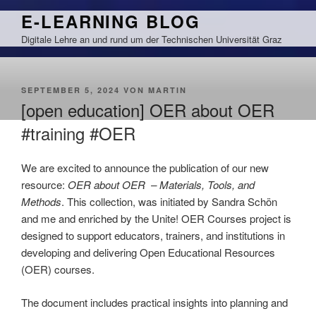
Zum
E-LEARNING BLOG
Inhalt
Digitale Lehre an und rund um der Technischen Universität Graz
springen
VERÖFFENTLICHT
SEPTEMBER 5, 2024
VON
MARTIN
AM
[open education] OER about OER
#training #OER
We are excited to announce the publication of our new
resource:
OER about OER – Materials, Tools, and
Methods
. This collection, was initiated by Sandra Schön
and me and enriched by the Unite! OER Courses project is
designed to support educators, trainers, and institutions in
developing and delivering Open Educational Resources
(OER) courses.
The document includes practical insights into planning and