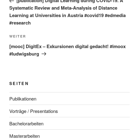
[publication] Digital Learning during COVID-19. A
Systematic Review and Meta-Analysis of Distance
Learning at Universities in Austria #covid19 #edmedia
#research
Nächster
WEITER
Beitrag
[mooc] DigitEx – Exkursionen digital gedacht! #imoox
#ludwigsburg
SEITEN
Publikationen
Vorträge / Presentations
Bachelorarbeiten
Masterarbeiten