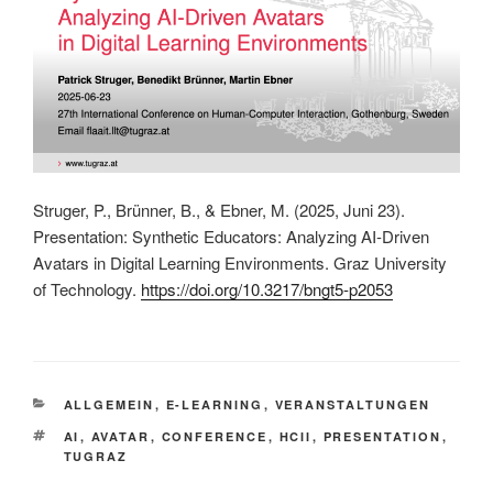
Struger, P., Brünner, B., & Ebner, M. (2025, Juni 23).
Presentation: Synthetic Educators: Analyzing AI-Driven
Avatars in Digital Learning Environments. Graz University
of Technology.
https://doi.org/10.3217/bngt5-p2053
KATEGORIEN
ALLGEMEIN
,
E-LEARNING
,
VERANSTALTUNGEN
SCHLAGWÖRTER
AI
,
AVATAR
,
CONFERENCE
,
HCII
,
PRESENTATION
,
TUGRAZ