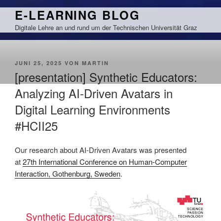
Zum
E-LEARNING BLOG
Inhalt
Digitale Lehre an und rund um der Technischen Universität Graz
springen
VERÖFFENTLICHT
JUNI 25, 2025
VON
MARTIN
AM
[presentation] Synthetic Educators:
Analyzing AI-Driven Avatars in
Digital Learning Environments
#HCII25
Our research about AI-Driven Avatars was presented
at
27th International Conference on Human-Computer
Interaction, Gothenburg, Sweden
.