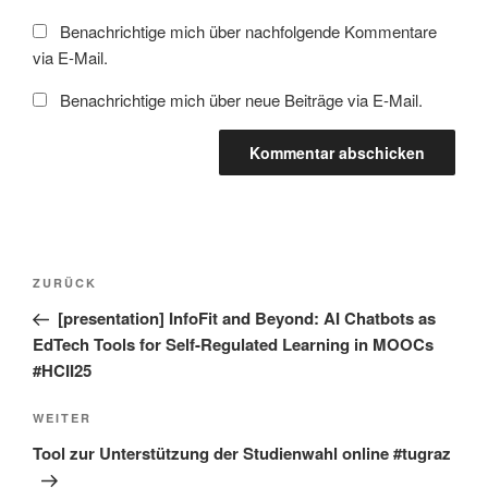
Benachrichtige mich über nachfolgende Kommentare
via E-Mail.
Benachrichtige mich über neue Beiträge via E-Mail.
Beitragsnavigation
Vorheriger
ZURÜCK
Beitrag
[presentation] InfoFit and Beyond: AI Chatbots as
EdTech Tools for Self-Regulated Learning in MOOCs
#HCII25
Nächster
WEITER
Beitrag
Tool zur Unterstützung der Studienwahl online #tugraz