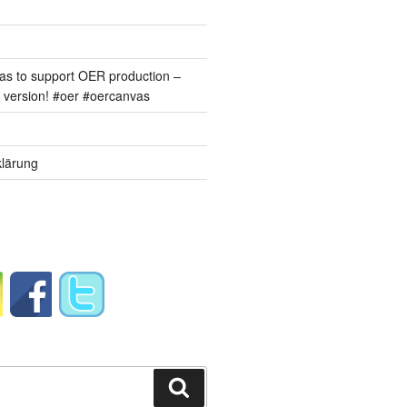
s to support OER production –
version! #oer #oercanvas
lärung
Suchen