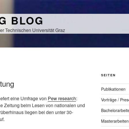
NG BLOG
er Technischen Universität Graz
SEITEN
itung
Publikationen
iefert eine Umfrage von
Pew research
:
Vorträge / Pres
die Zeitung beim Lesen von nationalen und
Bachelorarbeit
rüberhinaus liegen bei den unter 30-
uf.
Masterarbeiten