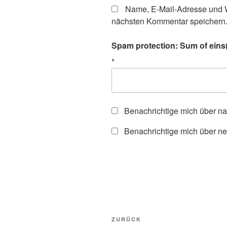
Name, E-Mail-Adresse und W
nächsten Kommentar speichern
Spam protection: Sum of eins(
*
Benachrichtige mich über n
Benachrichtige mich über ne
Beitragsnavigation
Vorheriger
ZURÜCK