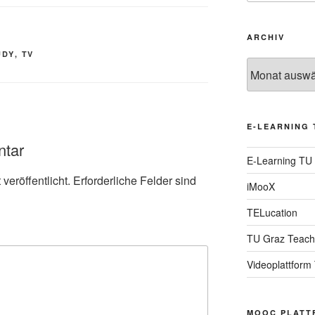
ARCHIV
UDY
,
TV
Archiv
E-LEARNING 
ntar
E-Learning TU
veröffentlicht.
Erforderliche Felder sind
iMooX
TELucation
TU Graz Teach
Videoplattform
MOOC PLATT