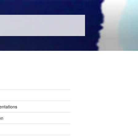
entations
en