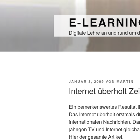
Zum
Inhalt
E-LEARNI
springen
Digitale Lehre an und rund um d
VERÖFFENTLICHT
JANUAR 3, 2009
VON
MARTIN
AM
Internet überholt Ze
Ein bemerkenswertes Resultat l
Das Internet überholt erstmals 
internationalen Nachrichten. Da
jährigen TV und Internet gleicha
Hier der
gesamte Artikel
.