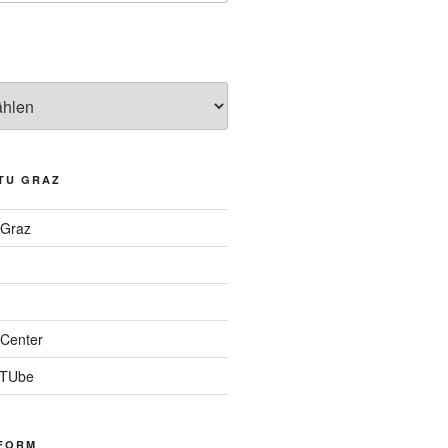
TU GRAZ
 Graz
Center
 TUbe
FORM