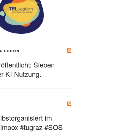
A SCHÖN
ffentlicht: Sieben
r KI-Nutzung.
bstorganisiert im
#imoox #tugraz #SOS