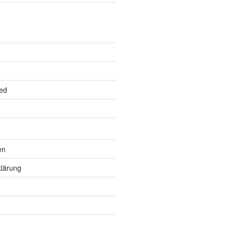
ed
en
lärung