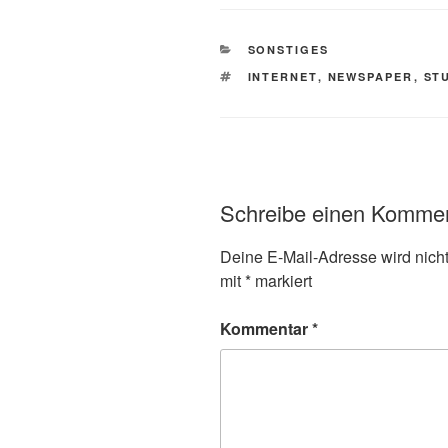
KATEGORIEN
SONSTIGES
SCHLAGWÖRTER
INTERNET
,
NEWSPAPER
,
ST
Schreibe einen Komme
Deine E-Mail-Adresse wird nicht 
mit
*
markiert
Kommentar
*