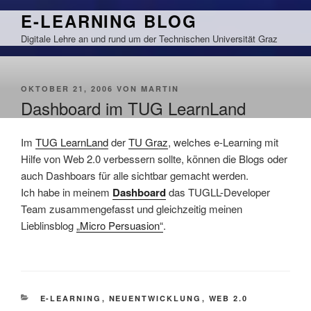
Zum
E-LEARNING BLOG
Inhalt
Digitale Lehre an und rund um der Technischen Universität Graz
springen
VERÖFFENTLICHT
OKTOBER 21, 2006
VON
MARTIN
AM
Dashboard im TUG LearnLand
Im
TUG LearnLand
der
TU Graz
, welches e-Learning mit
Hilfe von Web 2.0 verbessern sollte, können die Blogs oder
auch Dashboars für alle sichtbar gemacht werden.
Ich habe in meinem
Dashboard
das TUGLL-Developer
Team zusammengefasst und gleichzeitig meinen
Lieblinsblog
„Micro Persuasion“
.
KATEGORIEN
E-LEARNING
,
NEUENTWICKLUNG
,
WEB 2.0