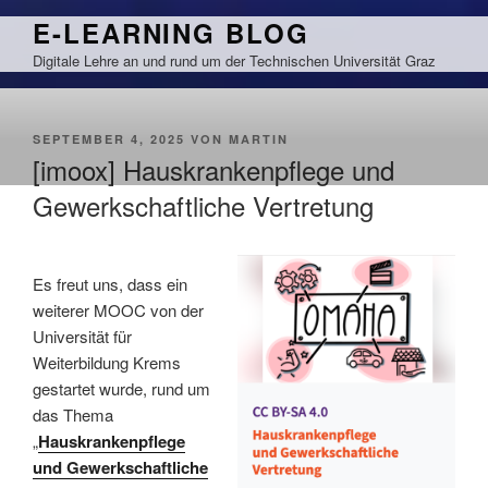
Zum
E-LEARNING BLOG
Inhalt
Digitale Lehre an und rund um der Technischen Universität Graz
springen
VERÖFFENTLICHT
SEPTEMBER 4, 2025
VON
MARTIN
AM
[imoox] Hauskrankenpflege und
Gewerkschaftliche Vertretung
Es freut uns, dass ein
weiterer MOOC von der
Universität für
Weiterbildung Krems
gestartet wurde, rund um
das Thema
„
Hauskrankenpflege
und Gewerkschaftliche