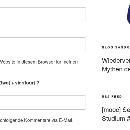
BLOG SANDR
Wiederverö
ebsite in diesem Browser für meinen
Mythen de
.
wo) + vier(four) ?
RSS FEED
[mooc] Sel
Studium 
achfolgende Kommentare via E-Mail.