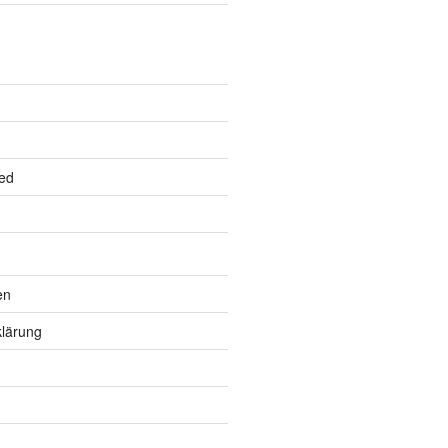
ed
en
lärung