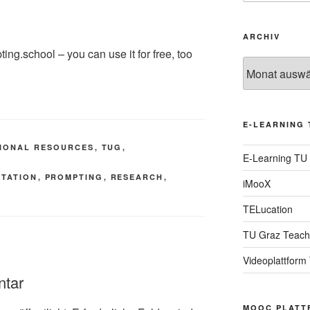
ARCHIV
ting.school – you can use it for free, too
Archiv
E-LEARNING 
IONAL RESOURCES
,
TUG
,
E-Learning TU
NTATION
,
PROMPTING
,
RESEARCH
,
iMooX
TELucation
TU Graz Teach
Videoplattform
ntar
MOOC PLATT