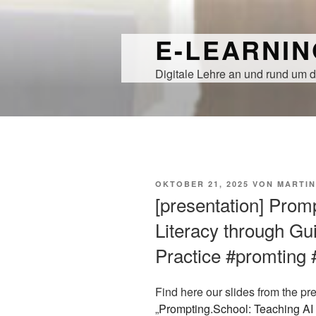
Zum
Inhalt
E-LEARNI
springen
Digitale Lehre an und rund um d
VERÖFFENTLICHT
OKTOBER 21, 2025
VON
MARTIN
AM
[presentation] Prom
Literacy through G
Practice #promting 
Find here our slides from the pre
„
Prompting.School: Teaching AI