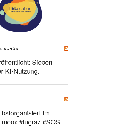
A SCHÖN
ffentlicht: Sieben
r KI-Nutzung.
bstorganisiert im
#imoox #tugraz #SOS