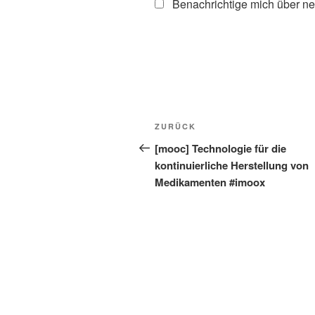
Benachrichtige mich über ne
Beitragsnavigation
Vorheriger
ZURÜCK
Beitrag
[mooc] Technologie für die
kontinuierliche Herstellung von
Medikamenten #imoox