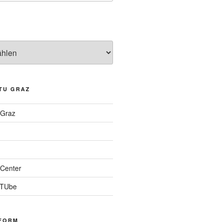
TU GRAZ
 Graz
Center
 TUbe
FORM