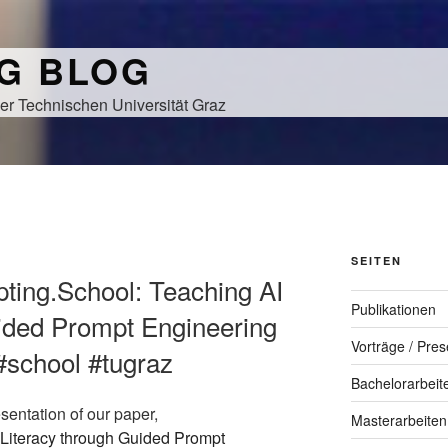
NG BLOG
er Technischen Universität Graz
SEITEN
pting.School: Teaching AI
Publikationen
uided Prompt Engineering
Vorträge / Pres
#school #tugraz
Bachelorarbeit
sentation of our paper,
Masterarbeiten
 Literacy through Guided Prompt