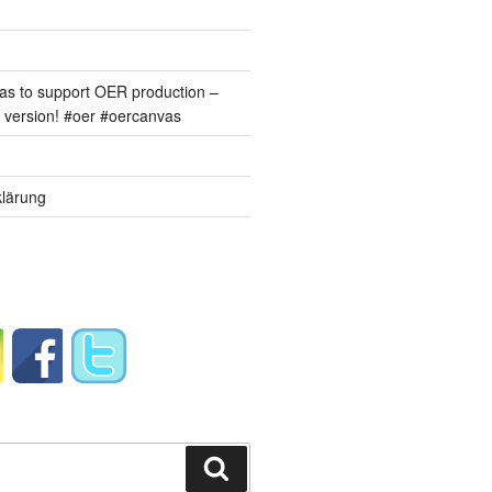
s to support OER production –
version! #oer #oercanvas
lärung
Suchen