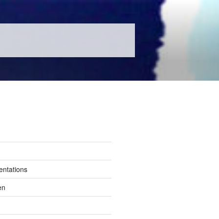
entations
en