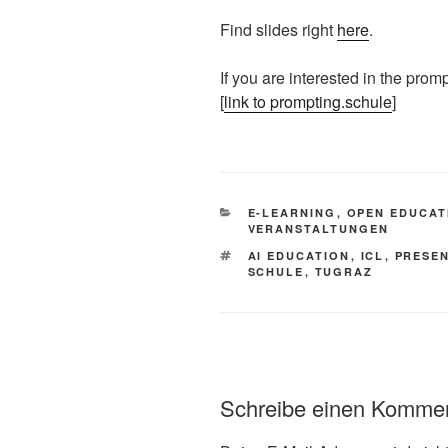
Find slides right
here
.
If you are interested in the promp
[
link to prompting.schule
]
This is an impactful contributions, methodological rigor, and exceptional novelty in the research field of AI in education.
KATEGORIEN
E-LEARNING
,
OPEN EDUCAT
VERANSTALTUNGEN
SCHLAGWÖRTER
AI EDUCATION
,
ICL
,
PRESE
SCHULE
,
TUGRAZ
Schreibe einen Komme