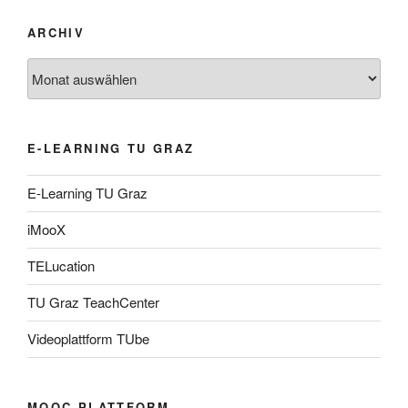
ARCHIV
Archiv
E-LEARNING TU GRAZ
E-Learning TU Graz
iMooX
TELucation
TU Graz TeachCenter
Videoplattform TUbe
MOOC PLATTFORM