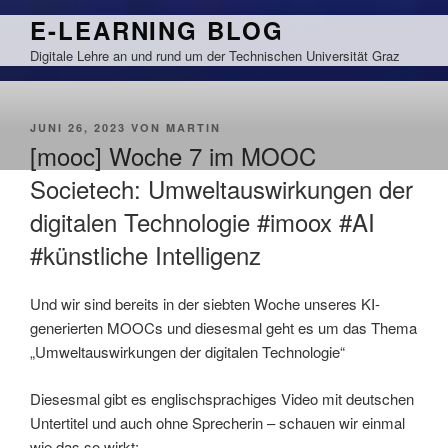
Zum
E-LEARNING BLOG
Inhalt
Digitale Lehre an und rund um der Technischen Universität Graz
springen
VERÖFFENTLICHT
JUNI 26, 2023
VON
MARTIN
AM
[mooc] Woche 7 im MOOC
Societech: Umweltauswirkungen der
digitalen Technologie #imoox #AI
#künstliche Intelligenz
Und wir sind bereits in der siebten Woche unseres KI-
generierten MOOCs und diesesmal geht es um das Thema
„Umweltauswirkungen der digitalen Technologie“
Diesesmal gibt es englischsprachiges Video mit deutschen
Untertitel und auch ohne Sprecherin – schauen wir einmal
wie das so wirkt: