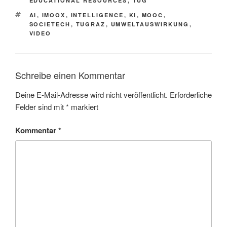
EDUCATIONAL RESOURCES
,
TUG
SCHLAGWÖRTER
AI
,
IMOOX
,
INTELLIGENCE
,
KI
,
MOOC
,
SOCIETECH
,
TUGRAZ
,
UMWELTAUSWIRKUNG
,
VIDEO
Schreibe einen Kommentar
Deine E-Mail-Adresse wird nicht veröffentlicht.
Erforderliche
Felder sind mit
*
markiert
Kommentar
*