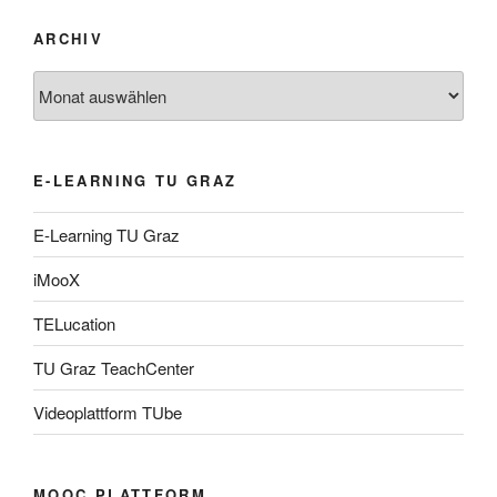
ARCHIV
Archiv
E-LEARNING TU GRAZ
E-Learning TU Graz
iMooX
TELucation
TU Graz TeachCenter
Videoplattform TUbe
MOOC PLATTFORM