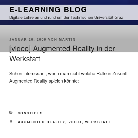
Zum
E-LEARNING BLOG
Inhalt
Digitale Lehre an und rund um der Technischen Universität Graz
springen
VERÖFFENTLICHT
JANUAR 20, 2009
VON
MARTIN
AM
[video] Augmented Reality in der
Werkstatt
Schon interessant, wenn man sieht welche Rolle in Zukunft
Augmented Reality spielen könnte:
KATEGORIEN
SONSTIGES
SCHLAGWÖRTER
AUGMENTED REALITY
,
VIDEO
,
WERKSTATT