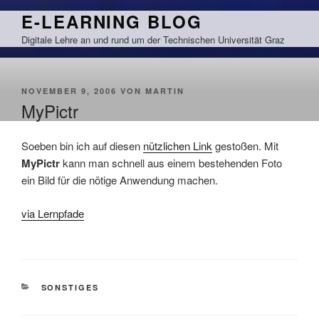
Zum
E-LEARNING BLOG
Inhalt
Digitale Lehre an und rund um der Technischen Universität Graz
springen
VERÖFFENTLICHT
NOVEMBER 9, 2006
VON
MARTIN
AM
MyPictr
Soeben bin ich auf diesen
nützlichen Link
gestoßen. Mit
MyPictr
kann man schnell aus einem bestehenden Foto
ein Bild für die nötige Anwendung machen.
via Lernpfade
KATEGORIEN
SONSTIGES