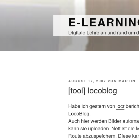
Zum
Inhalt
E-LEARNI
springen
Digitale Lehre an und rund um d
VERÖFFENTLICHT
AUGUST 17, 2007
VON
MARTIN
AM
[tool] locoblog
Habe ich gestern von
locr
berich
LocoBlog
.
Auch hier werden Bilder autom
kann sie uploaden. Nett ist die M
Route abzuspeichern. Diese kann