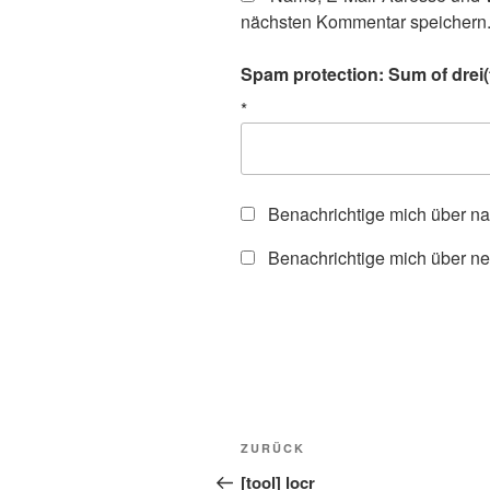
nächsten Kommentar speichern
Spam protection: Sum of drei(t
*
Benachrichtige mich über n
Benachrichtige mich über ne
Beitragsnavigation
Vorheriger
ZURÜCK
Beitrag
[tool] locr