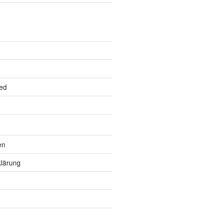
ed
en
lärung