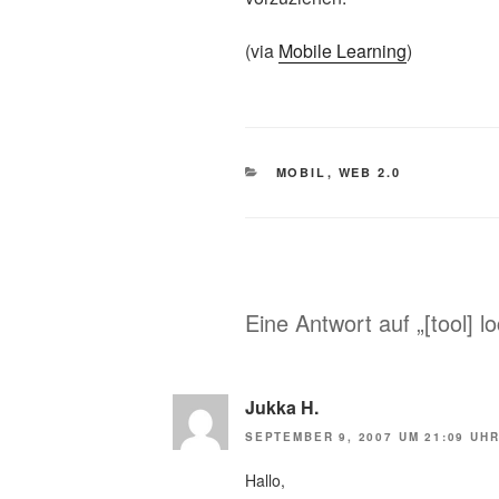
(via
Mobile Learning
)
KATEGORIEN
MOBIL
,
WEB 2.0
Eine Antwort auf „[tool] l
Jukka H.
SEPTEMBER 9, 2007 UM 21:09 UH
Hallo,