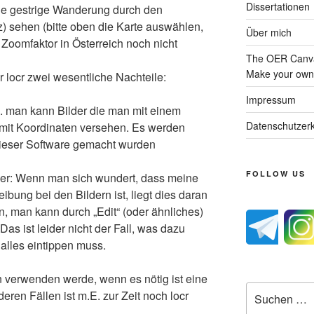
Dissertationen
e gestrige Wanderung durch den
) sehen (bitte oben die Karte auswählen,
Über mich
 Zoomfaktor in Österreich noch nicht
The OER Canva
Make your own 
 locr zwei wesentliche Nachteile:
Impressum
. man kann Bilder die man mit einem
Datenschutzerk
mit Koordinaten versehen. Es werden
 dieser Software gemacht wurden
FOLLOW US
der: Wenn man sich wundert, dass meine
bung bei den Bildern ist, liegt dies daran
, man kann durch „Edit“ (oder ähnliches)
as ist leider nicht der Fall, was dazu
 alles eintippen muss.
nn verwenden werde, wenn es nötig ist eine
Suche
eren Fällen ist m.E. zur Zeit noch locr
nach: