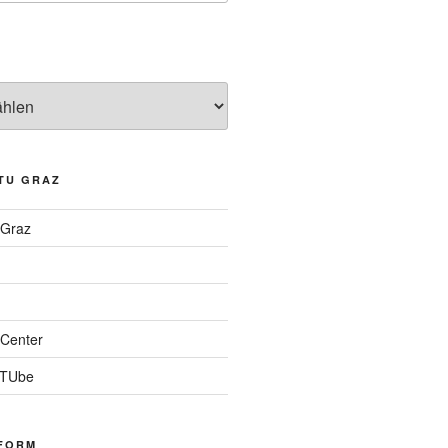
TU GRAZ
 Graz
Center
 TUbe
FORM