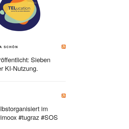
A SCHÖN
ffentlicht: Sieben
r KI-Nutzung.
bstorganisiert im
#imoox #tugraz #SOS