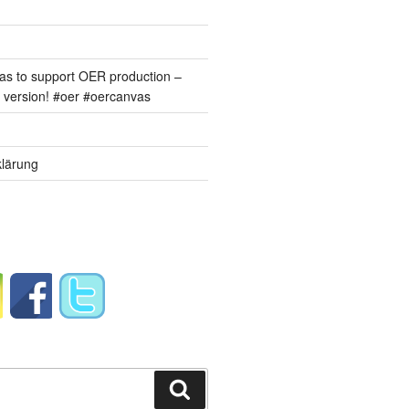
s to support OER production –
version! #oer #oercanvas
lärung
Suchen