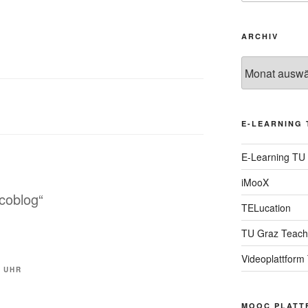
ARCHIV
Archiv
E-LEARNING 
E-Learning TU
iMooX
ocoblog“
TELucation
TU Graz Teach
Videoplattform
R UHR
MOOC PLATT