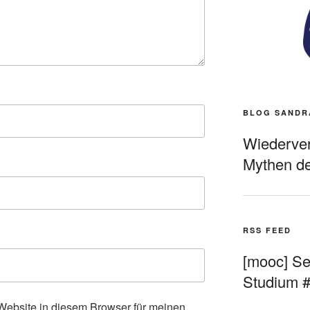
BLOG SANDR
Wiederverö
Mythen de
RSS FEED
[mooc] Sel
Studium 
ebsite in diesem Browser für meinen