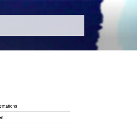
entations
en