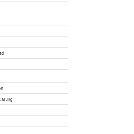
ed
en
lärung