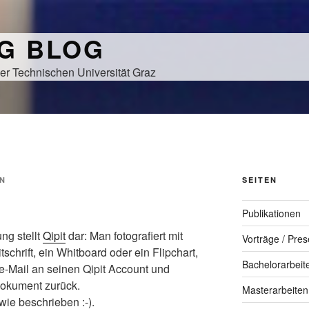
NG BLOG
er Technischen Universität Graz
N
SEITEN
Publikationen
ng stellt
Qipit
dar: Man fotografiert mit
Vorträge / Pres
schrift, ein Whitboard oder ein Flipchart,
Bachelorarbeit
e-Mail an seinen Qipit Account und
okument zurück.
Masterarbeiten
 wie beschrieben :-).