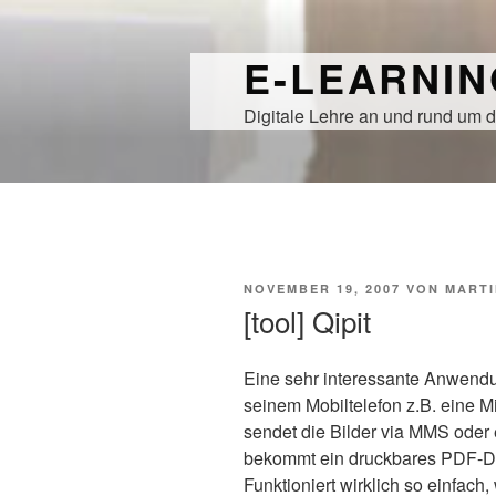
Zum
Inhalt
E-LEARNI
springen
Digitale Lehre an und rund um d
VERÖFFENTLICHT
NOVEMBER 19, 2007
VON
MARTI
AM
[tool] Qipit
Eine sehr interessante Anwendu
seinem Mobiltelefon z.B. eine Mit
sendet die Bilder via MMS oder 
bekommt ein druckbares PDF-D
Funktioniert wirklich so einfach,