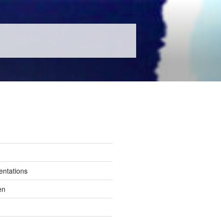
entations
en