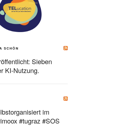
A SCHÖN
ffentlicht: Sieben
r KI-Nutzung.
bstorganisiert im
#imoox #tugraz #SOS