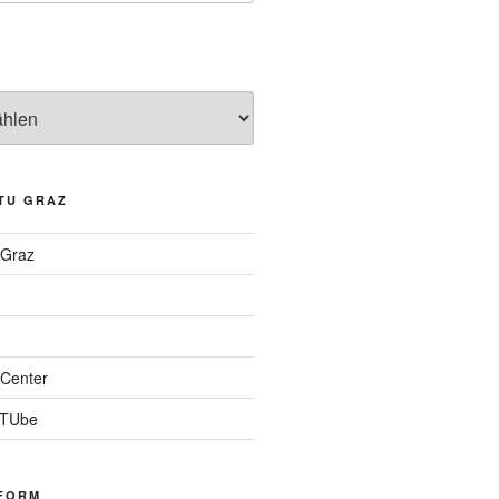
TU GRAZ
 Graz
Center
 TUbe
FORM