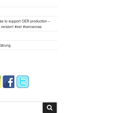
s to support OER production –
version! #oer #oercanvas
lärung
Suchen