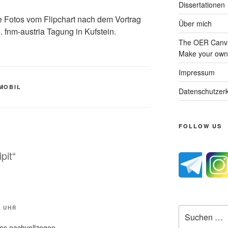
Dissertationen
ne Fotos vom Flipchart nach dem Vortrag
Über mich
 fnm-austria Tagung in Kufstein.
The OER Canva
Make your own 
Impressum
MOBIL
Datenschutzerk
FOLLOW US
pit“
R UHR
Suche
nach:
os nachvollzogen.