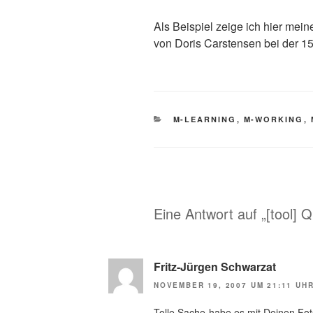
Als Beispiel zeige ich hier mei
von Doris Carstensen bei der 15.
KATEGORIEN
M-LEARNING
,
M-WORKING
,
Eine Antwort auf „[tool] Qi
Fritz-Jürgen Schwarzat
NOVEMBER 19, 2007 UM 21:11 UH
Tolle Sache-habe es mit Deinen Fot