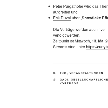
Peter Purgathofer
wird das The
aufgreifen und
Erik Duval
über „
Snowflake Eff
Die Vorträge werden auch live i
verfolgt werden.
Zeitpunkt ist Mittwoch,
13. Mai 
Streams sind unter
https://curry.
KATEGORIEN
TUG
,
VERANSTALTUNGEN
SCHLAGWÖRTER
GADI
,
GESELLSCHAFTLICHE
VORTRÄGE