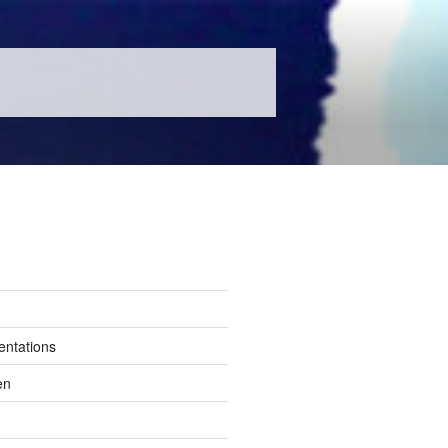
entations
en