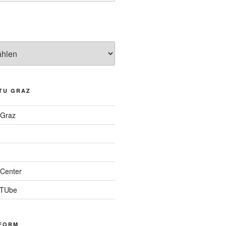
TU GRAZ
 Graz
Center
 TUbe
FORM