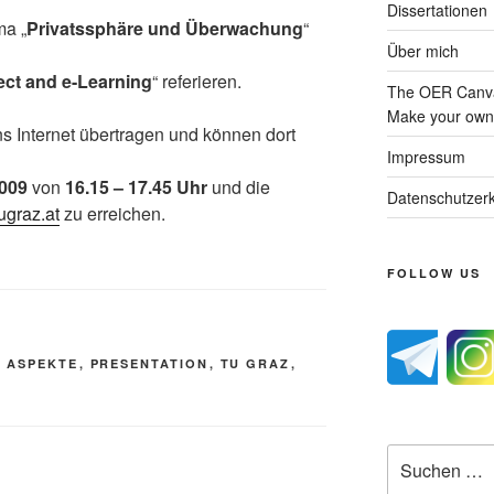
Dissertationen
ma „
Privatssphäre und Überwachung
“
Über mich
ect and e-Learning
“ referieren.
The OER Canva
Make your own 
ns Internet übertragen und können dort
Impressum
2009
von
16.15 – 17.45 Uhr
und die
Datenschutzerk
tugraz.at
zu erreichen.
FOLLOW US
 ASPEKTE
,
PRESENTATION
,
TU GRAZ
,
Suche
nach: