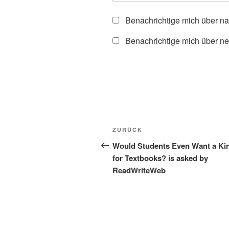
Benachrichtige mich über n
Benachrichtige mich über ne
Beitragsnavigation
Vorheriger
ZURÜCK
Beitrag
Would Students Even Want a Ki
for Textbooks? is asked by
ReadWriteWeb