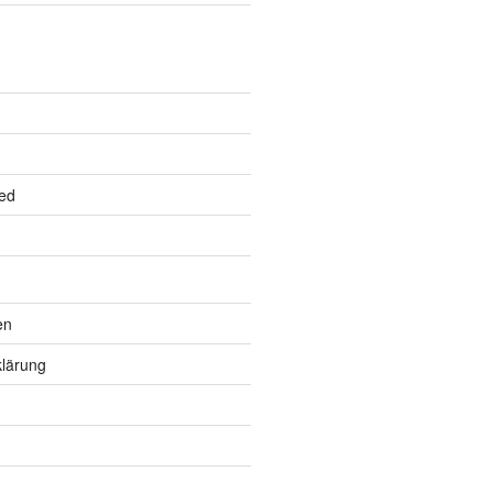
ed
en
lärung