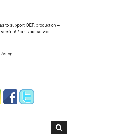
s to support OER production –
version! #oer #oercanvas
lärung
Suchen