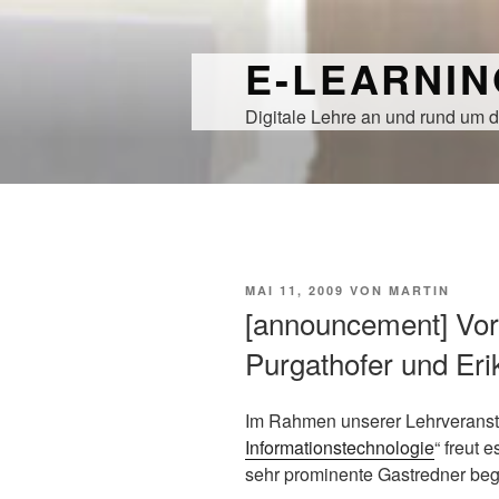
Zum
Inhalt
E-LEARNI
springen
Digitale Lehre an und rund um d
VERÖFFENTLICHT
MAI 11, 2009
VON
MARTIN
AM
[announcement] Vor
Purgathofer und Eri
Im Rahmen unserer Lehrveransta
Informationstechnologie
“ freut 
sehr prominente Gastredner beg