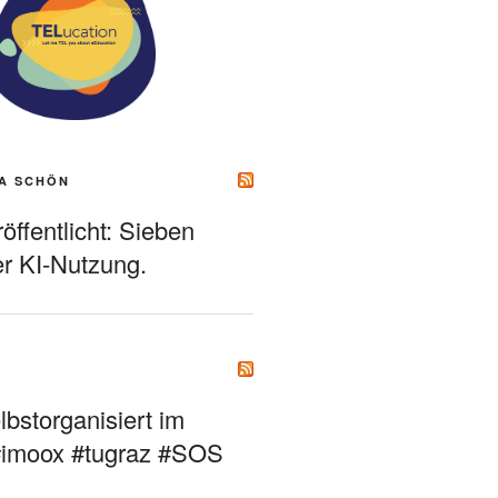
A SCHÖN
ffentlicht: Sieben
r KI-Nutzung.
bstorganisiert im
#imoox #tugraz #SOS