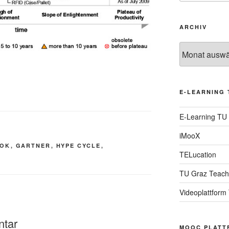
ARCHIV
Archiv
E-LEARNING 
E-Learning TU
iMooX
OOK
,
GARTNER
,
HYPE CYCLE
,
TELucation
TU Graz Teach
Videoplattform
ntar
MOOC PLATT