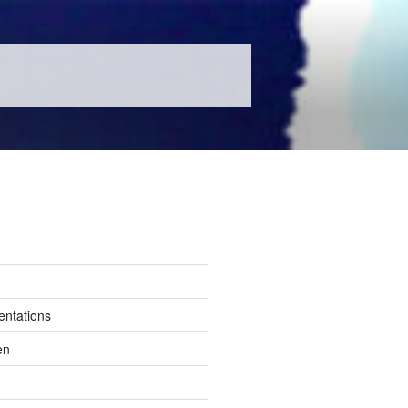
entations
en