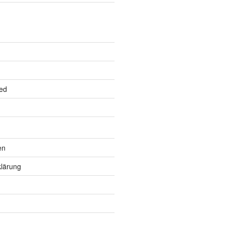
ed
en
lärung