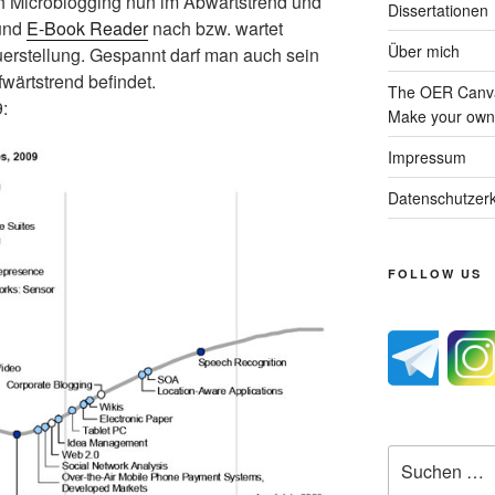
ch Microblogging nun im Abwärtstrend und
Dissertationen
und
E-Book Reader
nach bzw. wartet
Über mich
erstellung. Gespannt darf man auch sein
wärtstrend befindet.
The OER Canva
:
Make your own 
Impressum
Datenschutzerk
FOLLOW US
Suche
nach: