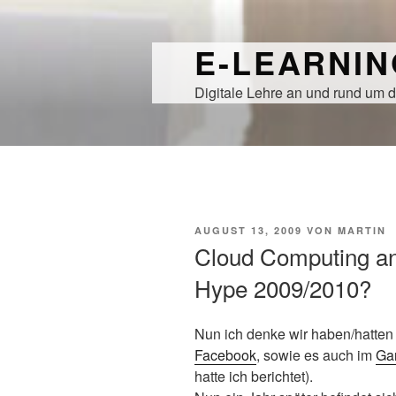
Zum
Inhalt
E-LEARNI
springen
Digitale Lehre an und rund um d
VERÖFFENTLICHT
AUGUST 13, 2009
VON
MARTIN
AM
Cloud Computing a
Hype 2009/2010?
Nun ich denke wir haben/hatten
Facebook
, sowie es auch im
Ga
hatte ich berichtet).