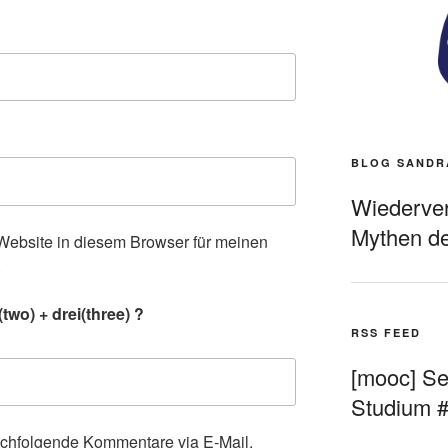
BLOG SANDR
Wiederverö
Mythen de
ebsite in diesem Browser für meinen
.
wo) + drei(three) ?
RSS FEED
[mooc] Sel
Studium 
achfolgende Kommentare via E-Mail.