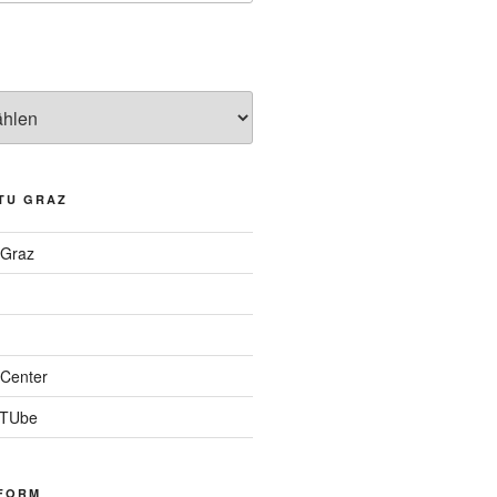
TU GRAZ
 Graz
Center
 TUbe
FORM