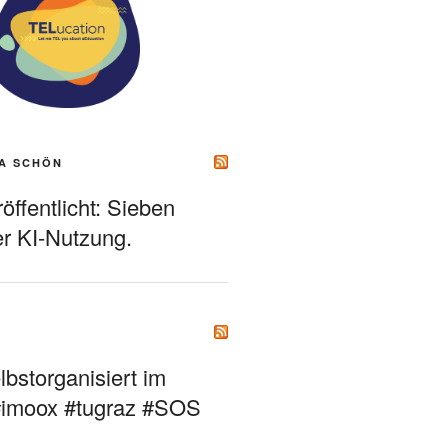
A SCHÖN
ffentlicht: Sieben
r KI-Nutzung.
bstorganisiert im
#imoox #tugraz #SOS