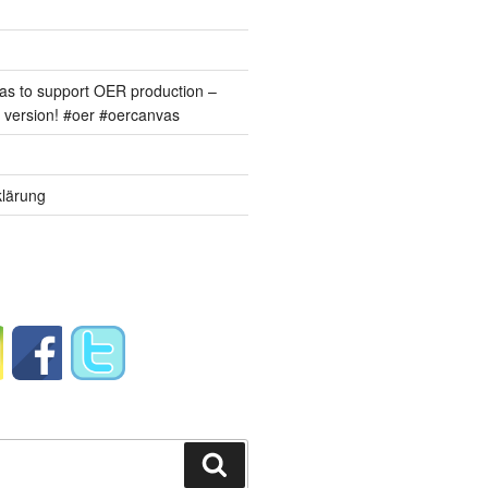
s to support OER production –
version! #oer #oercanvas
lärung
Suchen