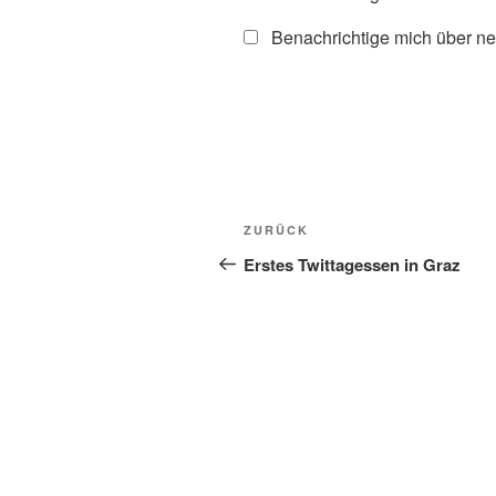
Benachrichtige mich über ne
Beitragsnavigation
Vorheriger
ZURÜCK
Beitrag
Erstes Twittagessen in Graz