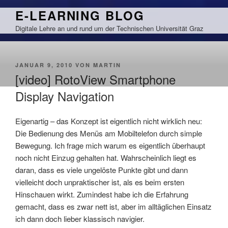
Zum
E-LEARNING BLOG
Inhalt
Digitale Lehre an und rund um der Technischen Universität Graz
springen
VERÖFFENTLICHT
JANUAR 9, 2010
VON
MARTIN
AM
[video] RotoView Smartphone
Display Navigation
Eigenartig – das Konzept ist eigentlich nicht wirklich neu:
Die Bedienung des Menüs am Mobiltelefon durch simple
Bewegung. Ich frage mich warum es eigentlich überhaupt
noch nicht Einzug gehalten hat. Wahrscheinlich liegt es
daran, dass es viele ungelöste Punkte gibt und dann
vielleicht doch unpraktischer ist, als es beim ersten
Hinschauen wirkt. Zumindest habe ich die Erfahrung
gemacht, dass es zwar nett ist, aber im alltäglichen Einsatz
ich dann doch lieber klassisch navigier.