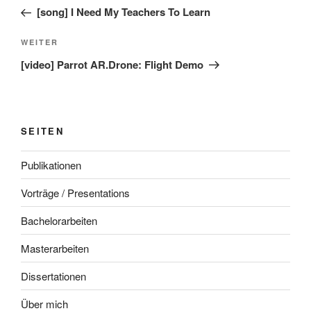
Beitrag
[song] I Need My Teachers To Learn
Nächster
WEITER
Beitrag
[video] Parrot AR.Drone: Flight Demo
SEITEN
Publikationen
Vorträge / Presentations
Bachelorarbeiten
Masterarbeiten
Dissertationen
Über mich