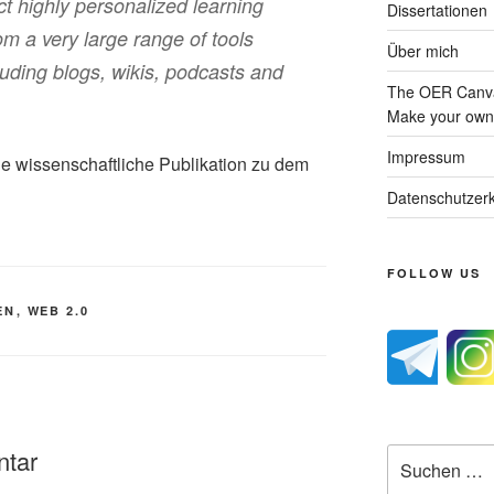
ct highly personalized learning
Dissertationen
m a very large range of tools
Über mich
cluding blogs, wikis, podcasts and
The OER Canva
Make your own 
Impressum
ine wissenschaftliche Publikation zu dem
Datenschutzerk
FOLLOW US
EN
,
WEB 2.0
ntar
Suche
nach: