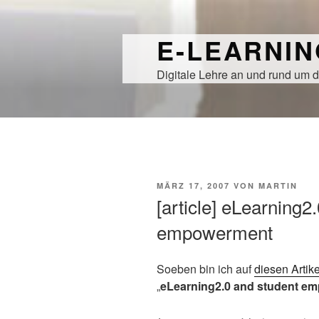
Zum
Inhalt
E-LEARNI
springen
Digitale Lehre an und rund um d
VERÖFFENTLICHT
MÄRZ 17, 2007
VON
MARTIN
AM
[article] eLearning2
empowerment
Soeben bin ich auf
diesen Artik
„
eLearning2.0 and student e