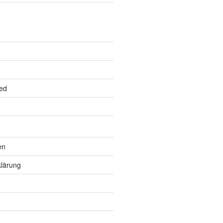
ed
en
lärung