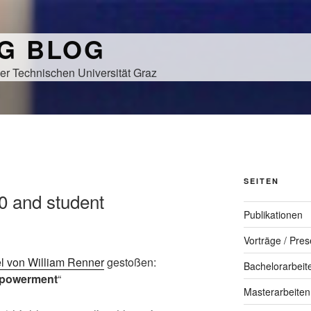
NG BLOG
er Technischen Universität Graz
SEITEN
.0 and student
Publikationen
Vorträge / Pres
el von William Renner
gestoßen:
Bachelorarbeit
mpowerment
“
Masterarbeiten