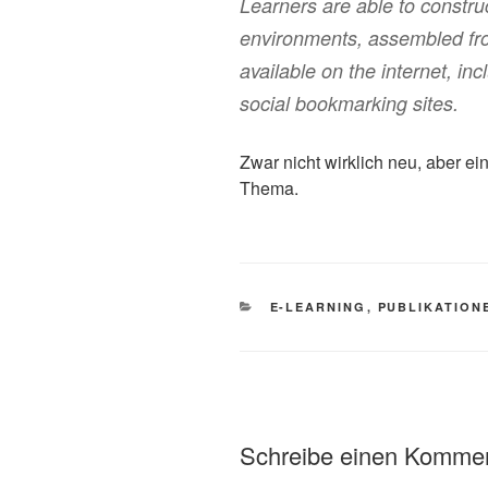
Learners are able to constru
environments, assembled fro
available on the internet, in
social bookmarking sites.
Zwar nicht wirklich neu, aber e
Thema.
KATEGORIEN
E-LEARNING
,
PUBLIKATION
Schreibe einen Komme