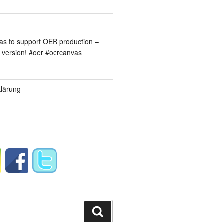
s to support OER production –
version! #oer #oercanvas
lärung
Suchen