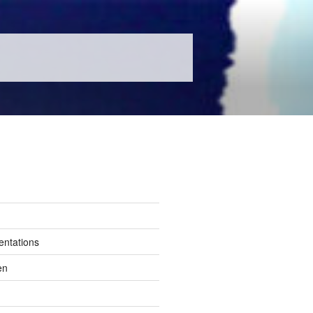
entations
en