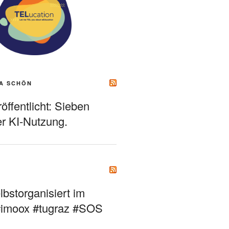
A SCHÖN
ffentlicht: Sieben
r KI-Nutzung.
bstorganisiert im
#imoox #tugraz #SOS