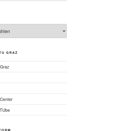
TU GRAZ
 Graz
Center
 TUbe
FORM