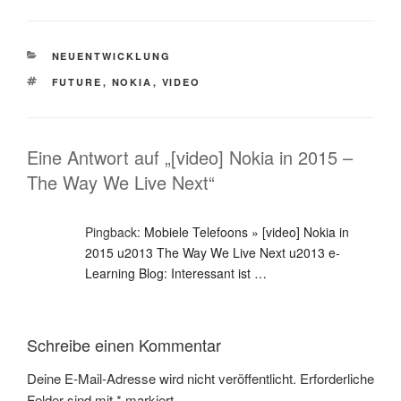
KATEGORIEN
NEUENTWICKLUNG
SCHLAGWÖRTER
FUTURE
,
NOKIA
,
VIDEO
Eine Antwort auf „[video] Nokia in 2015 –
The Way We Live Next“
Pingback:
Mobiele Telefoons » [video] Nokia in
2015 u2013 The Way We Live Next u2013 e-
Learning Blog: Interessant ist …
Schreibe einen Kommentar
Deine E-Mail-Adresse wird nicht veröffentlicht.
Erforderliche
Felder sind mit
*
markiert