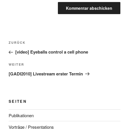
Beitragsnavigation
Vorheriger
ZURÜCK
Beitrag
[video] Eyeballs control a cell phone
Nächster
WEITER
Beitrag
[GADI2010] Livestream erster Termin
SEITEN
Publikationen
Vorträge / Presentations