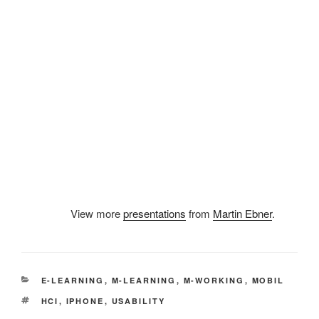
View more
presentations
from
Martin Ebner
.
KATEGORIEN
E-LEARNING
,
M-LEARNING
,
M-WORKING
,
MOBIL
SCHLAGWÖRTER
HCI
,
IPHONE
,
USABILITY