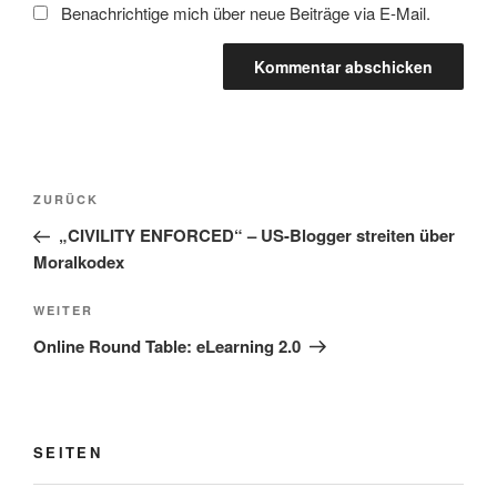
Benachrichtige mich über neue Beiträge via E-Mail.
Beitragsnavigation
Vorheriger
ZURÜCK
Beitrag
„CIVILITY ENFORCED“ – US-Blogger streiten über
Moralkodex
Nächster
WEITER
Beitrag
Online Round Table: eLearning 2.0
SEITEN