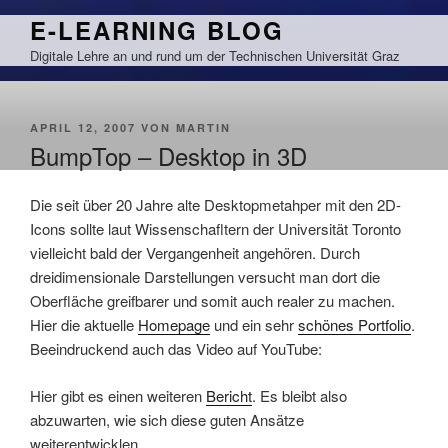
Zum
E-LEARNING BLOG
Inhalt
Digitale Lehre an und rund um der Technischen Universität Graz
springen
VERÖFFENTLICHT
APRIL 12, 2007
VON
MARTIN
AM
BumpTop – Desktop in 3D
Die seit über 20 Jahre alte Desktopmetahper mit den 2D-
Icons sollte laut Wissenschafltern der Universität Toronto
vielleicht bald der Vergangenheit angehören. Durch
dreidimensionale Darstellungen versucht man dort die
Oberfläche greifbarer und somit auch realer zu machen.
Hier die aktuelle
Homepage
und ein sehr
schönes Portfolio
.
Beeindruckend auch das Video auf YouTube:
Hier gibt es einen weiteren
Bericht
. Es bleibt also
abzuwarten, wie sich diese guten Ansätze
weiterentwicklen.