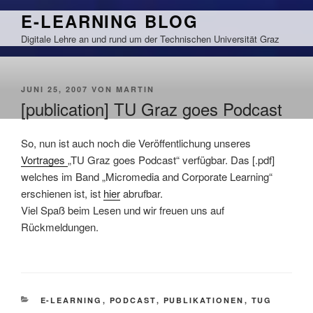
Zum
E-LEARNING BLOG
Inhalt
Digitale Lehre an und rund um der Technischen Universität Graz
springen
VERÖFFENTLICHT
JUNI 25, 2007
VON
MARTIN
AM
[publication] TU Graz goes Podcast
So, nun ist auch noch die Veröffentlichung unseres
Vortrages
„TU Graz goes Podcast“ verfügbar. Das [.pdf]
welches im Band „Micromedia and Corporate Learning“
erschienen ist, ist
hier
abrufbar.
Viel Spaß beim Lesen und wir freuen uns auf
Rückmeldungen.
KATEGORIEN
E-LEARNING
,
PODCAST
,
PUBLIKATIONEN
,
TUG