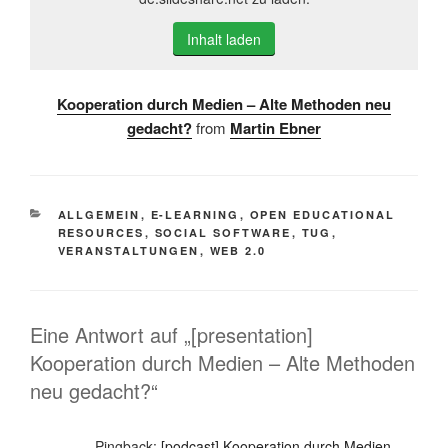
Inhalt laden
Kooperation durch Medien – Alte Methoden neu
gedacht?
from
Martin Ebner
KATEGORIEN
ALLGEMEIN
,
E-LEARNING
,
OPEN EDUCATIONAL
RESOURCES
,
SOCIAL SOFTWARE
,
TUG
,
VERANSTALTUNGEN
,
WEB 2.0
Eine Antwort auf „[presentation]
Kooperation durch Medien – Alte Methoden
neu gedacht?“
Pingback:
[podcast] Kooperation durch Medien –