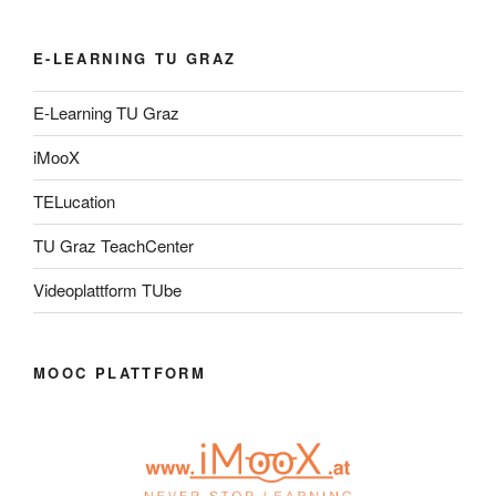
E-LEARNING TU GRAZ
E-Learning TU Graz
iMooX
TELucation
TU Graz TeachCenter
Videoplattform TUbe
MOOC PLATTFORM