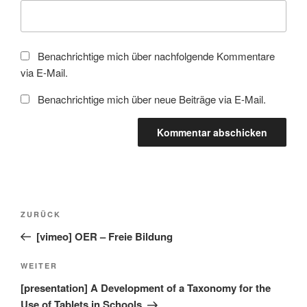
Benachrichtige mich über nachfolgende Kommentare
via E-Mail.
Benachrichtige mich über neue Beiträge via E-Mail.
Beitragsnavigation
Vorheriger
ZURÜCK
Beitrag
[vimeo] OER – Freie Bildung
Nächster
WEITER
Beitrag
[presentation] A Development of a Taxonomy for the
Use of Tablets in Schools