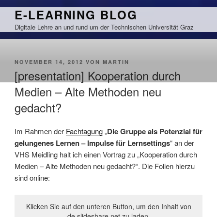
Zum
E-LEARNING BLOG
Inhalt
Digitale Lehre an und rund um der Technischen Universität Graz
springen
VERÖFFENTLICHT
NOVEMBER 14, 2012
VON
MARTIN
AM
[presentation] Kooperation durch
Medien – Alte Methoden neu
gedacht?
Im Rahmen der
Fachtagung
„
Die Gruppe als Potenzial für
gelungenes Lernen – Impulse für Lernsettings
“ an der
VHS Meidling halt ich einen Vortrag zu „Kooperation durch
Medien – Alte Methoden neu gedacht?“. Die Folien hierzu
sind online:
Klicken Sie auf den unteren Button, um den Inhalt von
de.slideshare.net zu laden.