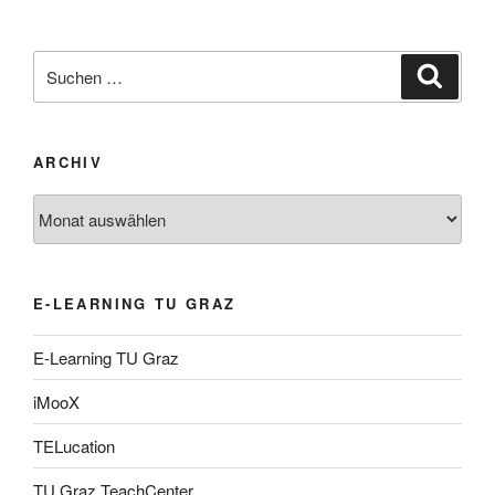
Suche
Suche
nach:
ARCHIV
Archiv
E-LEARNING TU GRAZ
E-Learning TU Graz
iMooX
TELucation
TU Graz TeachCenter