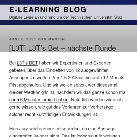
Zum
E-LEARNING BLOG
Inhalt
Digitale Lehre an und rund um der Technischen Universität Graz
springen
VERÖFFENTLICHT
JUNI 7, 2013
VON
MARTIN
AM
[L3T] L3T’s Bet – nächste Runde
Bei
L3T’s BET
haben wir Expertinnen und Experten
gebeten, über das Eintreffen von 12 ausgewählten
Aussagen zu wetten. Am 1.6.2013 ist die erste 12-Monats-
Frist abgelaufen. Und wir wollen sehen, wer diesesmal
die/der Wettkönig/in ist, nachdem wir das ganze schon mal
nach 6 Monaten eruiert haben
. Natürlich würden wir auch
gerne wissen, wie gut das Verfahren zur Vorhersage
solcher recht kurzfristigen Entwicklungen ist.
Eine Jury wird darüber entscheiden, ob eine Aussage
eingetroffen ist oder nicht. Das ist jedoch nur in wenigen