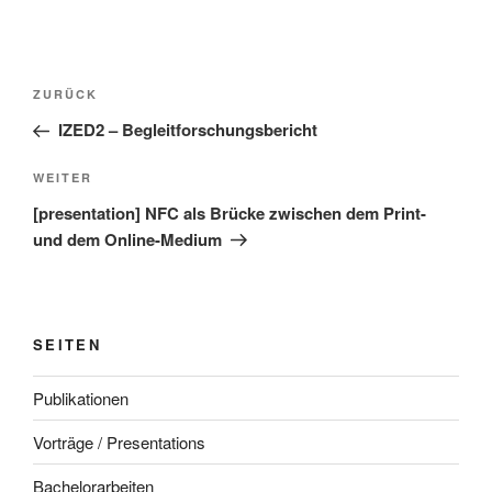
Beitragsnavigation
Vorheriger
ZURÜCK
Beitrag
IZED2 – Begleitforschungsbericht
Nächster
WEITER
Beitrag
[presentation] NFC als Brücke zwischen dem Print-
und dem Online-Medium
SEITEN
Publikationen
Vorträge / Presentations
Bachelorarbeiten