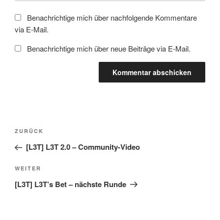
Benachrichtige mich über nachfolgende Kommentare
via E-Mail.
Benachrichtige mich über neue Beiträge via E-Mail.
Beitragsnavigation
Vorheriger
ZURÜCK
Beitrag
[L3T] L3T 2.0 – Community-Video
Nächster
WEITER
Beitrag
[L3T] L3T’s Bet – nächste Runde