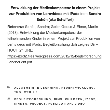
Entwicklung der Medienkompetenz in einem Projekt
zur Produktion von Lernvideos mit iPads
from
Sandra
Schön (aka Schaffert)
Referenz:
Schön, Sandra; Geier, Gerald & Ebner, Martin
(2013). Entwicklung der Medienkompetenz der
teilnehmenden Kinder in einem Projekt zur Produktion von
Lernvideos mit iPads. Begleitforschung „Ich zeig es Dir –
HOCH 2“. URL:
https://ized2.files.wordpress.com/2012/12/begleitforschung
_endbericht.pdf
KATEGORIEN
ALLGEMEIN
,
E-LEARNING
,
NEUENTWICKLUNG
,
TUG
,
WEB 2.0
SCHLAGWÖRTER
BEGLEITFORSCHUNG
,
BIMS
,
CHILDREN
,
IZED2
,
KINDER
,
PROJECT
,
PUBLICATION
,
VIDEO