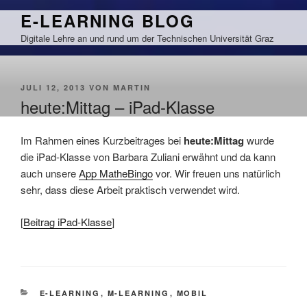
Zum
E-LEARNING BLOG
Inhalt
Digitale Lehre an und rund um der Technischen Universität Graz
springen
VERÖFFENTLICHT
JULI 12, 2013
VON
MARTIN
AM
heute:Mittag – iPad-Klasse
Im Rahmen eines Kurzbeitrages bei
heute:Mittag
wurde
die iPad-Klasse von Barbara Zuliani erwähnt und da kann
auch unsere
App MatheBingo
vor. Wir freuen uns natürlich
sehr, dass diese Arbeit praktisch verwendet wird.
[
Beitrag iPad-Klasse
]
KATEGORIEN
E-LEARNING
,
M-LEARNING
,
MOBIL