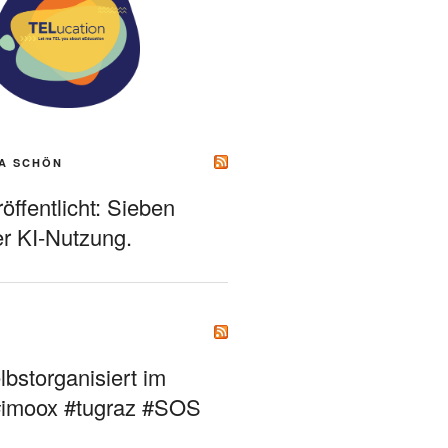
A SCHÖN
ffentlicht: Sieben
r KI-Nutzung.
bstorganisiert im
#imoox #tugraz #SOS