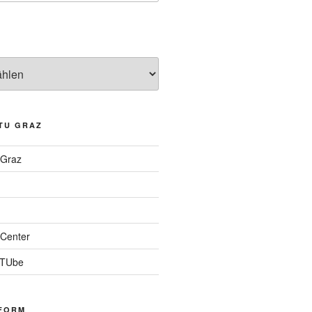
TU GRAZ
 Graz
Center
 TUbe
FORM