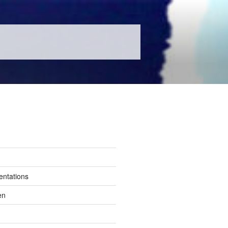
entations
en