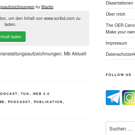
Dissertationen
ngsaufzeichnungen
by
Martin
Über mich
tton, um den Inhalt von www.scribd.com zu
laden.
The OER Canva
Make your own 
Inhalt laden
Impressum
veranstaltungsaufzeichnungen. Mb Aktuell
Datenschutzerk
FOLLOW US
PODCAST
,
TUG
,
WEB 2.0
MB
,
PODCASST
,
PUBLIKATION
,
Suche
nach: