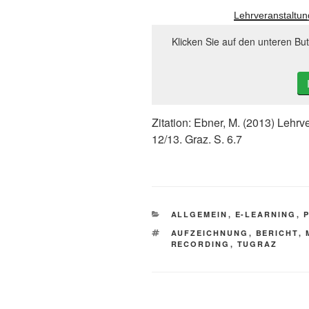
Lehrveranstaltu
Klicken Sie auf den unteren Bu
Zitation: Ebner, M. (2013) Lehr
12/13. Graz. S. 6.7
KATEGORIEN
ALLGEMEIN
,
E-LEARNING
,
SCHLAGWÖRTER
AUFZEICHNUNG
,
BERICHT
,
RECORDING
,
TUGRAZ