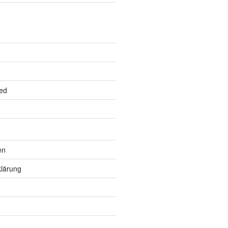
ed
en
lärung