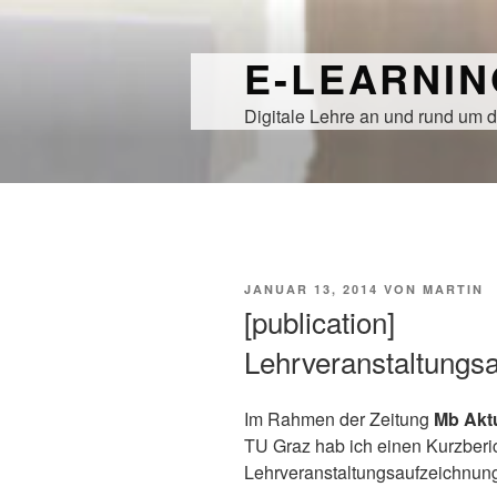
Zum
Inhalt
E-LEARNI
springen
Digitale Lehre an und rund um d
VERÖFFENTLICHT
JANUAR 13, 2014
VON
MARTIN
AM
[publication]
Lehrveranstaltungs
Im Rahmen der Zeitung
Mb Aktu
TU Graz hab ich einen Kurzberi
Lehrveranstaltungsaufzeichnunge