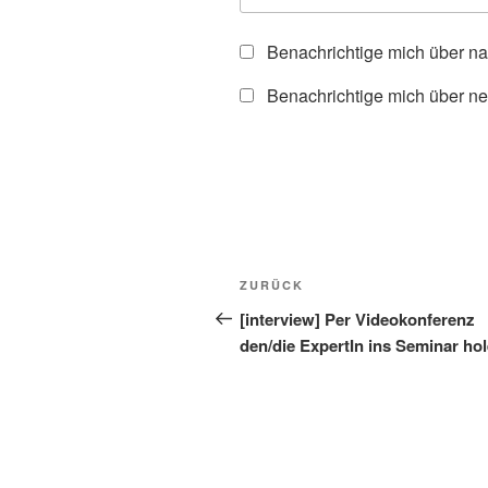
Benachrichtige mich über n
Benachrichtige mich über ne
Beitragsnavigation
Vorheriger
ZURÜCK
Beitrag
[interview] Per Videokonferenz
den/die ExpertIn ins Seminar ho