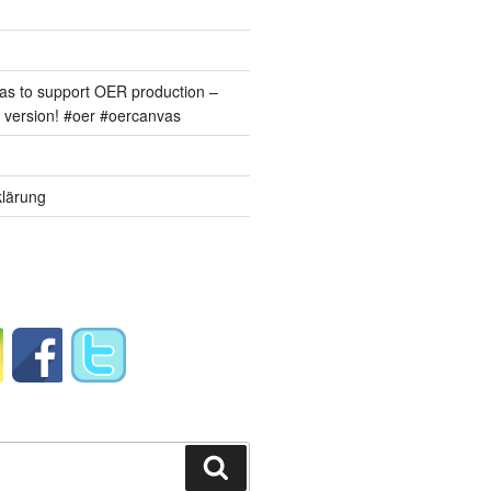
s to support OER production –
version! #oer #oercanvas
lärung
Suchen