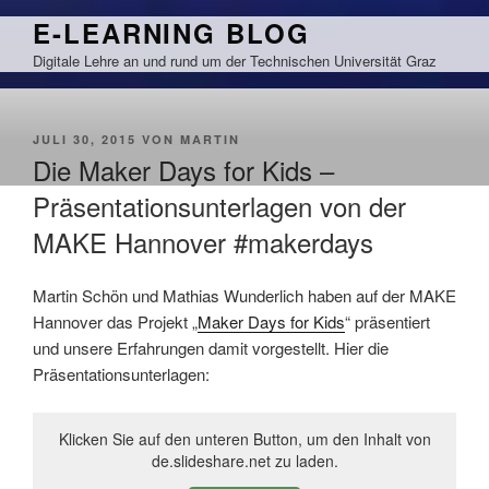
Zum
E-LEARNING BLOG
Inhalt
Digitale Lehre an und rund um der Technischen Universität Graz
springen
VERÖFFENTLICHT
JULI 30, 2015
VON
MARTIN
AM
Die Maker Days for Kids –
Präsentationsunterlagen von der
MAKE Hannover #makerdays
Martin Schön und Mathias Wunderlich haben auf der MAKE
Hannover das Projekt „
Maker Days for Kids
“ präsentiert
und unsere Erfahrungen damit vorgestellt. Hier die
Präsentationsunterlagen:
Klicken Sie auf den unteren Button, um den Inhalt von
de.slideshare.net zu laden.