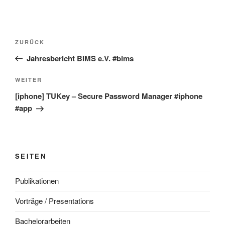
Beitragsnavigation
Vorheriger
ZURÜCK
Beitrag
Jahresbericht BIMS e.V. #bims
Nächster
WEITER
Beitrag
[iphone] TUKey – Secure Password Manager #iphone
#app
SEITEN
Publikationen
Vorträge / Presentations
Bachelorarbeiten