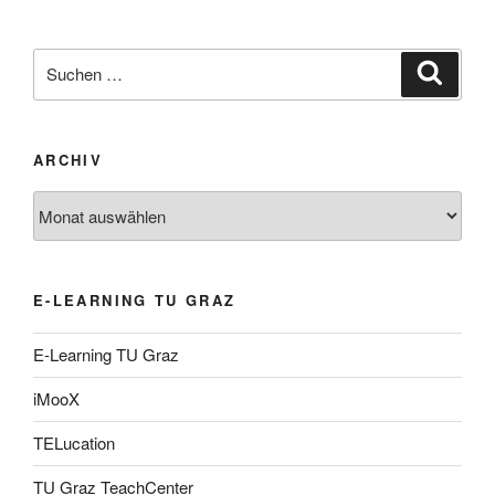
Suche
Suche
nach:
ARCHIV
Archiv
E-LEARNING TU GRAZ
E-Learning TU Graz
iMooX
TELucation
TU Graz TeachCenter