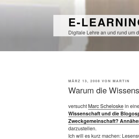
Zum
Inhalt
E-LEARNI
springen
Digitale Lehre an und rund um d
VERÖFFENTLICHT
MÄRZ 13, 2008
VON
MARTIN
AM
Warum die Wissensc
versucht
Marc Scheloske
in ein
Wissenschaft und die Blogosp
Zweckgemeinschaft? Annäheru
darzustellen.
Ich will es kurz machen: Lesensw