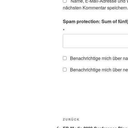
Name, E-Mail-Adresse und W
nächsten Kommentar speichern
Spam protection: Sum of fünf(f
*
Benachrichtige mich über n
Benachrichtige mich über ne
Beitragsnavigation
Vorheriger
ZURÜCK
Beitrag