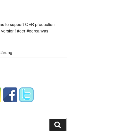
s to support OER production –
version! #oer #oercanvas
lärung
Suchen