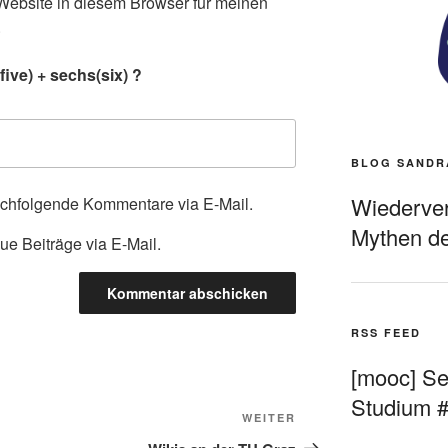
ebsite in diesem Browser für meinen
.
ive) + sechs(six) ?
BLOG SANDR
Wiederverö
achfolgende Kommentare via E-Mail.
Mythen de
ue Beiträge via E-Mail.
RSS FEED
[mooc] Sel
Studium 
Nächster
WEITER
Beitrag