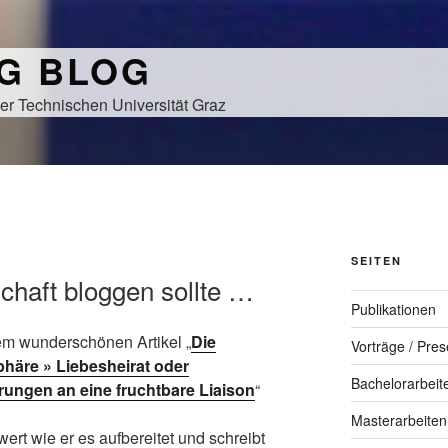
NG BLOG
er Technischen Universität Graz
SEITEN
haft bloggen sollte …
Publikationen
em wunderschönen Artikel „
Die
Vorträge / Pres
häre » Liebesheirat oder
Bachelorarbeit
ngen an eine fruchtbare Liaison
“
Masterarbeiten
ert wie er es aufbereitet und schreibt