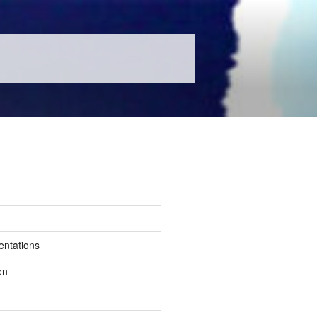
entations
en