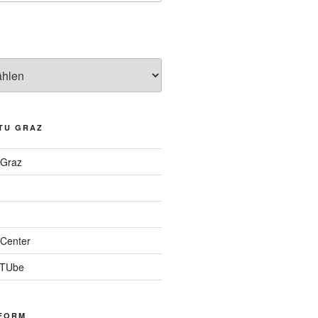
TU GRAZ
 Graz
Center
 TUbe
FORM