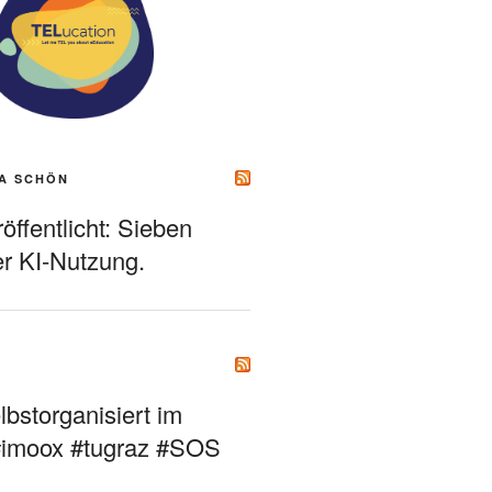
A SCHÖN
ffentlicht: Sieben
r KI-Nutzung.
bstorganisiert im
#imoox #tugraz #SOS