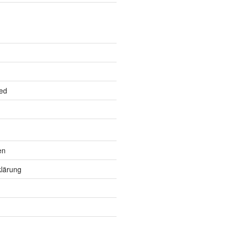
ed
en
lärung