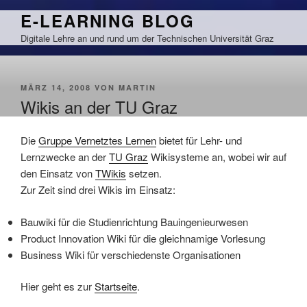
Zum
E-LEARNING BLOG
Inhalt
Digitale Lehre an und rund um der Technischen Universität Graz
springen
VERÖFFENTLICHT
MÄRZ 14, 2008
VON
MARTIN
AM
Wikis an der TU Graz
Die
Gruppe Vernetztes Lernen
bietet für Lehr- und
Lernzwecke an der
TU Graz
Wikisysteme an, wobei wir auf
den Einsatz von
TWikis
setzen.
Zur Zeit sind drei Wikis im Einsatz:
Bauwiki für die Studienrichtung Bauingenieurwesen
Product Innovation Wiki für die gleichnamige Vorlesung
Business Wiki für verschiedenste Organisationen
Hier geht es zur
Startseite
.