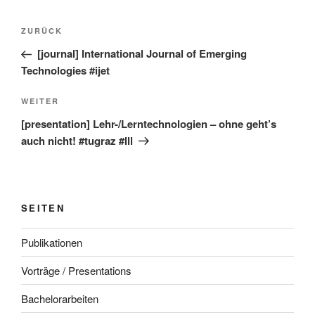
Beitragsnavigation
Vorheriger
ZURÜCK
Beitrag
[journal] International Journal of Emerging
Technologies #ijet
Nächster
WEITER
Beitrag
[presentation] Lehr-/Lerntechnologien – ohne geht’s
auch nicht! #tugraz #lll
SEITEN
Publikationen
Vorträge / Presentations
Bachelorarbeiten