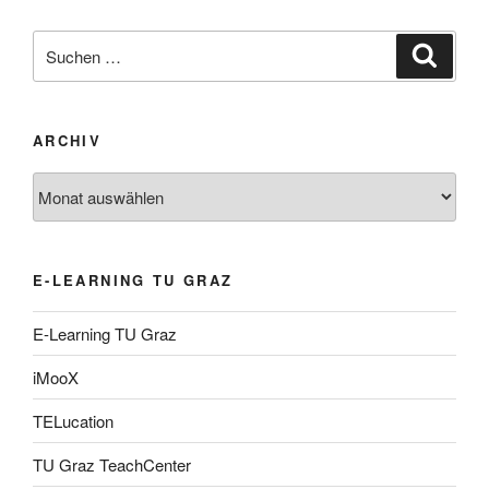
Suche
Suche
nach:
ARCHIV
Archiv
E-LEARNING TU GRAZ
E-Learning TU Graz
iMooX
TELucation
TU Graz TeachCenter