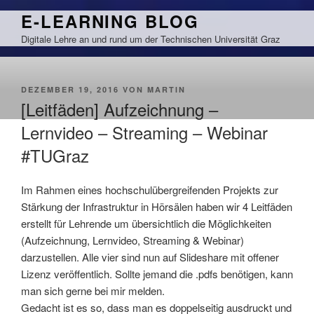
Zum
E-LEARNING BLOG
Inhalt
Digitale Lehre an und rund um der Technischen Universität Graz
springen
VERÖFFENTLICHT
DEZEMBER 19, 2016
VON
MARTIN
AM
[Leitfäden] Aufzeichnung –
Lernvideo – Streaming – Webinar
#TUGraz
Im Rahmen eines hochschulübergreifenden Projekts zur
Stärkung der Infrastruktur in Hörsälen haben wir 4 Leitfäden
erstellt für Lehrende um übersichtlich die Möglichkeiten
(Aufzeichnung, Lernvideo, Streaming & Webinar)
darzustellen. Alle vier sind nun auf Slideshare mit offener
Lizenz veröffentlich. Sollte jemand die .pdfs benötigen, kann
man sich gerne bei mir melden.
Gedacht ist es so, dass man es doppelseitig ausdruckt und