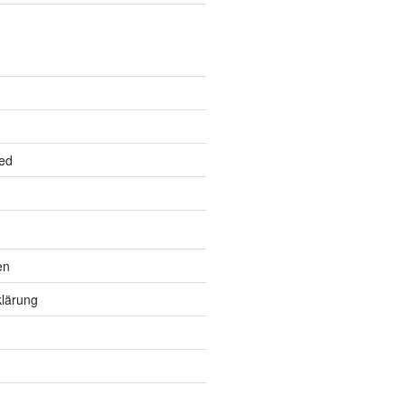
ed
en
lärung