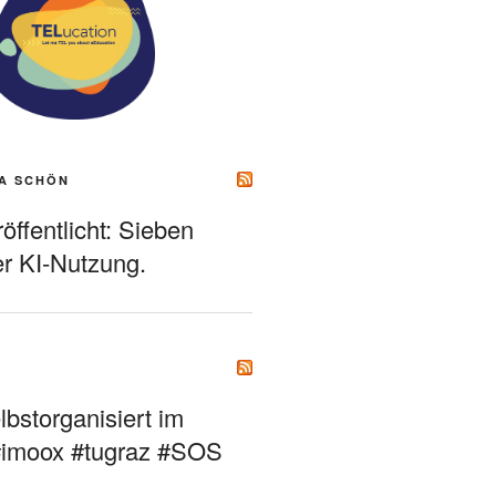
A SCHÖN
ffentlicht: Sieben
r KI-Nutzung.
bstorganisiert im
#imoox #tugraz #SOS