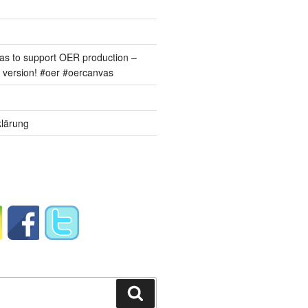
s to support OER production –
version! #oer #oercanvas
lärung
Suchen