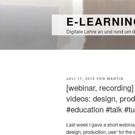
Zum
Inhalt
E-LEARNI
springen
Digitale Lehre an und rund um d
VERÖFFENTLICHT
JULI 17, 2019
VON
MARTIN
AM
[webinar, recording]
videos: design, prod
#education #talk #t
Last week I gave a short webinar
design, production, use
“ for th