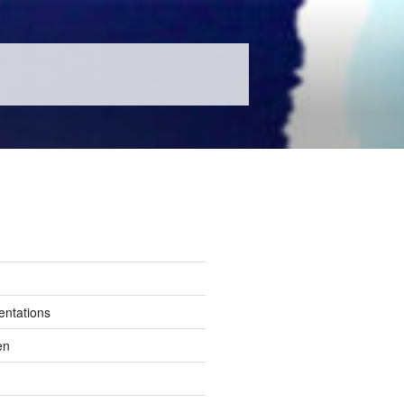
entations
en