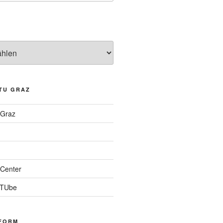
TU GRAZ
 Graz
Center
 TUbe
FORM