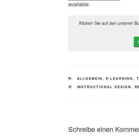
available:
Klicken Sie auf den unteren Bu
KATEGORIEN
ALLGEMEIN
,
E-LEARNING
,
SCHLAGWÖRTER
INSTRUCTIONAL DESIGN
,
R
Schreibe einen Komme