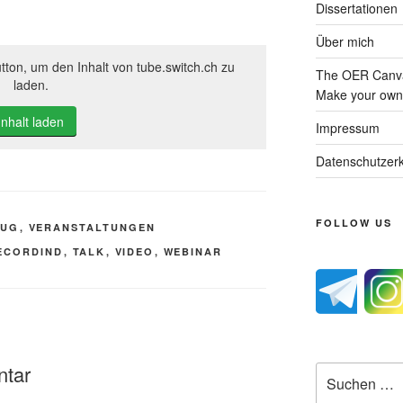
Dissertationen
Über mich
tton, um den Inhalt von tube.switch.ch zu
The OER Canva
laden.
Make your own 
Inhalt laden
Impressum
Datenschutzerk
FOLLOW US
TUG
,
VERANSTALTUNGEN
ECORDIND
,
TALK
,
VIDEO
,
WEBINAR
ntar
Suche
nach: