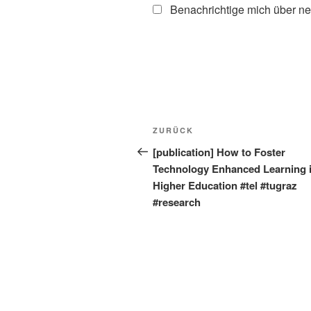
Benachrichtige mich über ne
Beitragsnavigation
Vorheriger
ZURÜCK
Beitrag
[publication] How to Foster
Technology Enhanced Learning 
Higher Education #tel #tugraz
#research