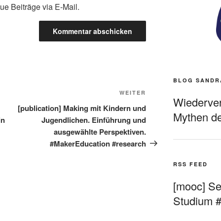
ue Beiträge via E-Mail.
BLOG SANDR
Nächster
WEITER
Wiederverö
Beitrag
[publication] Making mit Kindern und
Mythen de
in
Jugendlichen. Einführung und
ausgewählte Perspektiven.
#MakerEducation #research
RSS FEED
[mooc] Sel
Studium 