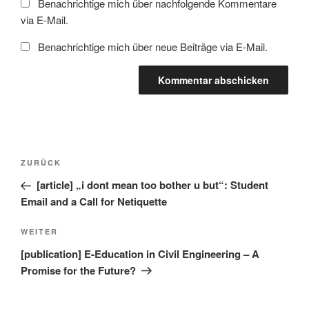
Benachrichtige mich über nachfolgende Kommentare
via E-Mail.
Benachrichtige mich über neue Beiträge via E-Mail.
Beitragsnavigation
Vorheriger
ZURÜCK
Beitrag
[article] „i dont mean too bother u but“: Student
Email and a Call for Netiquette
Nächster
WEITER
Beitrag
[publication] E-Education in Civil Engineering – A
Promise for the Future?