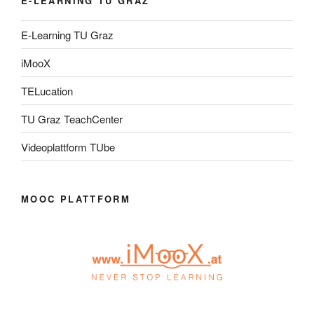
E-LEARNING TU GRAZ
E-Learning TU Graz
iMooX
TELucation
TU Graz TeachCenter
Videoplattform TUbe
MOOC PLATTFORM