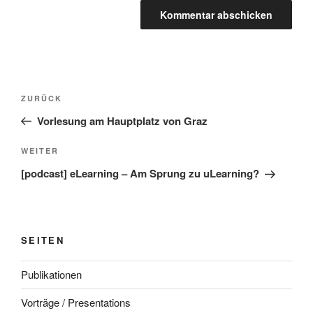
Beitragsnavigation
Vorheriger
ZURÜCK
Beitrag
Vorlesung am Hauptplatz von Graz
Nächster
WEITER
Beitrag
[podcast] eLearning – Am Sprung zu uLearning?
SEITEN
Publikationen
Vorträge / Presentations