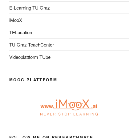
E-Learning TU Graz
iMooX
TELucation
TU Graz TeachCenter
Videoplattform TUbe
MOOC PLATTFORM
FOLLOW ME ON RESEARCHGATE