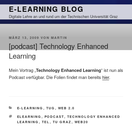
Zum
E-LEARNING BLOG
Inhalt
Digitale Lehre an und rund um der Technischen Universität Graz
springen
VERÖFFENTLICHT
MÄRZ 13, 2009
VON
MARTIN
AM
[podcast] Technology Enhanced
Learning
Mein Vortrag „
Technology Enhanced Learning
“ ist nun als
Podcast verfügbar. Die Folien findet man bereits
hier
.
KATEGORIEN
E-LEARNING
,
TUG
,
WEB 2.0
SCHLAGWÖRTER
ELEARNING
,
PODCAST
,
TECHNOLOGY ENHANCED
LEARNING
,
TEL
,
TU GRAZ
,
WEB20