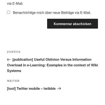
via E-Mail.
Benachrichtige mich über neue Beiträge via E-Mail.
Beitragsnavigation
Vorheriger
ZURÜCK
Beitrag
[publication] Useful Oblivion Versus Information
Overload in e-Learning: Examples in the context of Wiki
Systems
Nächster
WEITER
Beitrag
[tool] Twitter mobile – twibble