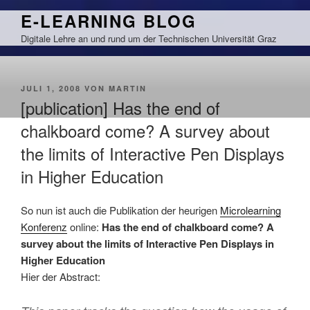
Zum
E-LEARNING BLOG
Inhalt
Digitale Lehre an und rund um der Technischen Universität Graz
springen
VERÖFFENTLICHT
JULI 1, 2008
VON
MARTIN
AM
[publication] Has the end of
chalkboard come? A survey about
the limits of Interactive Pen Displays
in Higher Education
So nun ist auch die Publikation der heurigen
Microlearning
Konferenz
online:
Has the end of chalkboard come? A
survey about the limits of Interactive Pen Displays in
Higher Education
Hier der Abstract: