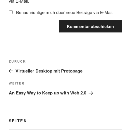
via E-Mail.
Benachrichtige mich über neue Beiträge via E-Mail.
Beitragsnavigation
Vorheriger
ZURÜCK
Beitrag
Virtueller Desktop mit Protopage
Nächster
WEITER
Beitrag
An Easy Way to Keep up with Web 2.0
SEITEN