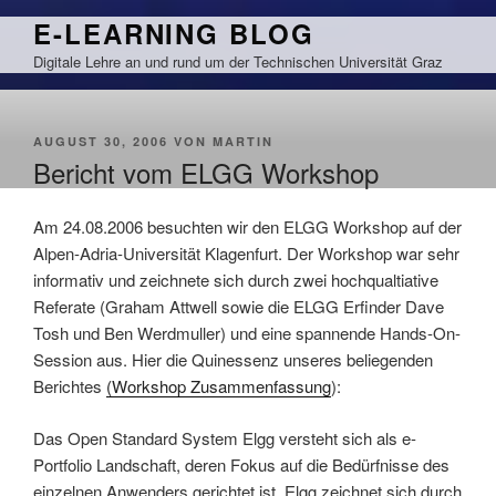
Zum
E-LEARNING BLOG
Inhalt
Digitale Lehre an und rund um der Technischen Universität Graz
springen
VERÖFFENTLICHT
AUGUST 30, 2006
VON
MARTIN
AM
Bericht vom ELGG Workshop
Am 24.08.2006 besuchten wir den ELGG Workshop auf der
Alpen-Adria-Universität
Klagenfurt
. Der Workshop war sehr
informativ und zeichnete sich durch zwei hochqualtiative
Referate (Graham Attwell sowie die ELGG Erfinder Dave
Tosh und Ben Werdmuller) und eine spannende Hands-On-
Session aus. Hier die Quinessenz unseres beliegenden
Berichtes
(Workshop Zusammenfassung
):
Das Open Standard System Elgg versteht sich als e-
Portfolio Landschaft, deren Fokus auf die Bedürfnisse des
einzelnen Anwenders gerichtet ist. Elgg zeichnet sich durch