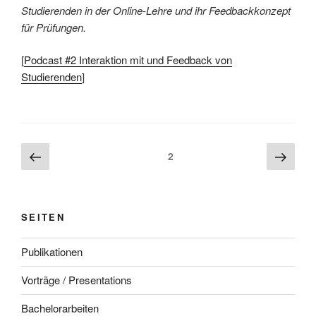
Studierenden in der Online-Lehre und ihr Feedbackkonzept
für Prüfungen.
[
Podcast #2 Interaktion mit und Feedback von
Studierenden
]
Beitragsnavigation
Vorherige
Näch
Seite
2
Seite
Seite
SEITEN
Publikationen
Vorträge / Presentations
Bachelorarbeiten