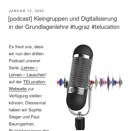
VERÖFFENTLICHT
JANUAR 13, 2022
AM
[podcast] Kleingruppen und Digitalisierung
in der Grundlagenlehre #tugraz #telucation
Es freut uns, dass
wir nun den dritten
Podcast unserer
Serie „
Lehren –
Lernen – Lauschen
“
auf der
TELucation-
Webseite
zur
Verfügung stellen
können. Diesesmal
haben wir Sophie
Steger und Paul
Baumgartner,
Preisträger:innen des