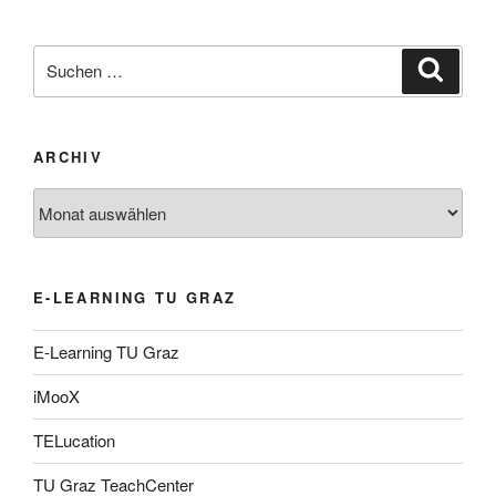
Suche
Suche
nach:
ARCHIV
Archiv
E-LEARNING TU GRAZ
E-Learning TU Graz
iMooX
TELucation
TU Graz TeachCenter