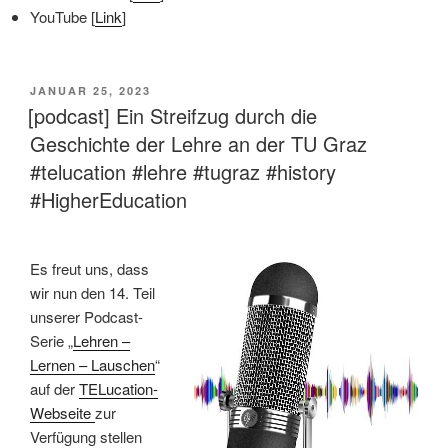
YouTube [
Link
]
VERÖFFENTLICHT
JANUAR 25, 2023
AM
[podcast] Ein Streifzug durch die
Geschichte der Lehre an der TU Graz
#telucation #lehre #tugraz #history
#HigherEducation
Es freut uns, dass
wir nun den 14. Teil
unserer Podcast-
Serie „
Lehren –
Lernen – Lauschen
“
auf der
TELucation-
Webseite
zur
Verfügung stellen