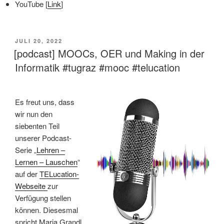
YouTube [
Link
]
VERÖFFENTLICHT
JULI 20, 2022
AM
[podcast] MOOCs, OER und Making in der
Informatik #tugraz #mooc #telucation
Es freut uns, dass
wir nun den
siebenten Teil
unserer Podcast-
Serie „
Lehren –
Lernen – Lauschen
“
auf der
TELucation-
Webseite
zur
Verfügung stellen
können. Diesesmal
spricht Maria Grandl