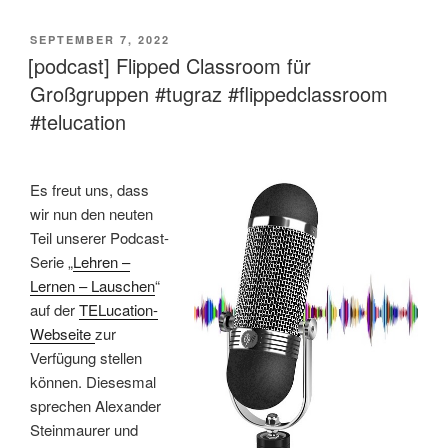
VERÖFFENTLICHT
SEPTEMBER 7, 2022
AM
[podcast] Flipped Classroom für
Großgruppen #tugraz #flippedclassroom
#telucation
Es freut uns, dass
wir nun den neuten
Teil unserer Podcast-
Serie „
Lehren –
Lernen – Lauschen
“
auf der
TELucation-
Webseite
zur
Verfügung stellen
können. Diesesmal
sprechen Alexander
Steinmaurer und