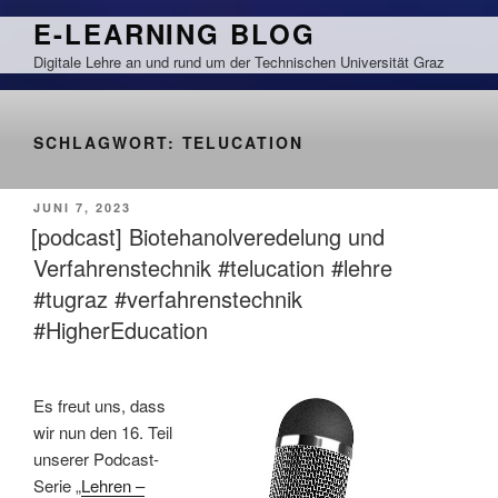
Zum
E-LEARNING BLOG
Inhalt
Digitale Lehre an und rund um der Technischen Universität Graz
springen
SCHLAGWORT:
TELUCATION
VERÖFFENTLICHT
JUNI 7, 2023
AM
[podcast] Biotehanolveredelung und
Verfahrenstechnik #telucation #lehre
#tugraz #verfahrenstechnik
#HigherEducation
Es freut uns, dass
wir nun den 16. Teil
unserer Podcast-
Serie „
Lehren –