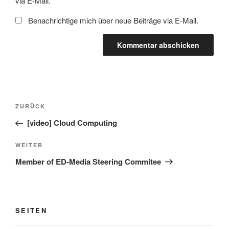
via E-Mail.
Benachrichtige mich über neue Beiträge via E-Mail.
Beitragsnavigation
Vorheriger
ZURÜCK
Beitrag
[video] Cloud Computing
Nächster
WEITER
Beitrag
Member of ED-Media Steering Commitee
SEITEN