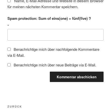
Name, E-Mail-Adresse und Website in diesem Browser
für meinen nächsten Kommentar speichern.
Spam protection: Sum of eins(one) + fünf(five) ?
*
Benachrichtige mich über nachfolgende Kommentare
via E-Mail.
Benachrichtige mich über neue Beiträge via E-Mail.
Beitragsnavigation
Vorheriger
ZURÜCK